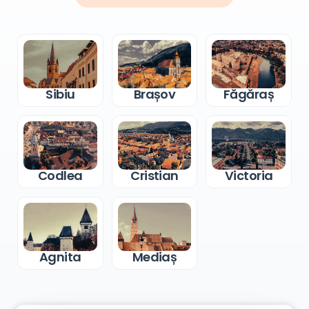
Sibiu
Brașov
Făgăraș
Codlea
Cristian
Victoria
Agnita
Mediaș