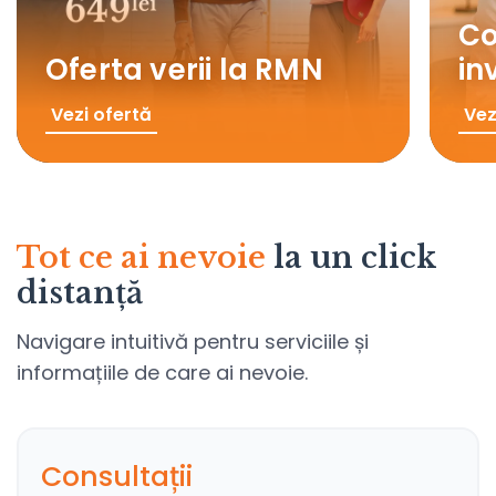
Co
Oferta verii la RMN
in
Vezi ofertă
Vez
Tot ce ai nevoie
la un click
distanță
Navigare intuitivă pentru serviciile și
informațiile de care ai nevoie.
Consultații