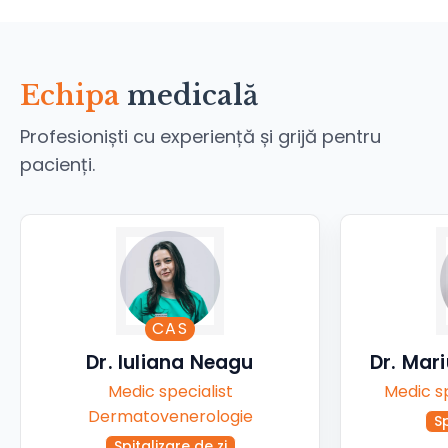
Echipa
medicală
Profesioniști cu experiență și grijă pentru
pacienți.
CAS
Dr. Iuliana Neagu
Dr. Mar
Medic specialist
Medic sp
Dermatovenerologie
Sp
Spitalizare de zi