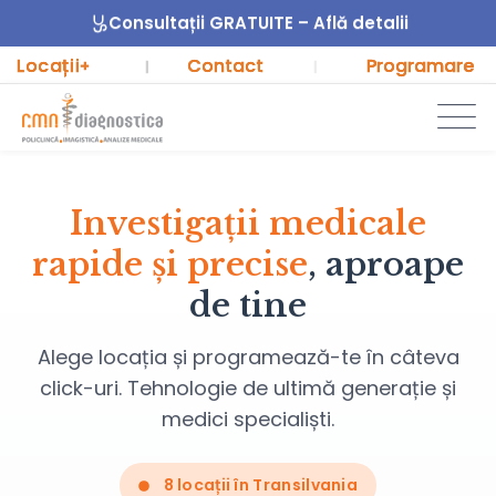
Consultații GRATUITE – Află detalii
Locații
Contact
Programare
+
|
|
Investigații medicale
rapide și precise
, aproape
de tine
Alege locația și programează-te în câteva
click-uri. Tehnologie de ultimă generație și
medici specialiști.
8 locații în Transilvania