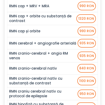
RMN cap + MRV + MRA
990 RON
RMN cap + orbite cu substanță de
1320 RON
contrast
RMN cap și orbite
990 RON
RMN cerebral + angiografie arterială
935 RON
RMN cranio-cerebral + angio RM
935 RON
venos
RMN cranio-cerebral nativ
840 RON
RMN cranio-cerebral nativ cu
1100 RON
substanță de contrast
RMN craniu cerebral nativ cu
950 RON
protocol de epilepsie
RMN hipofiză cu substanță de