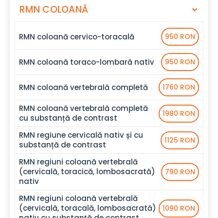
RMN COLOANĂ
RMN coloană cervico-toracală
950 RON
RMN coloană toraco-lombară nativ
950 RON
RMN coloană vertebrală completă
1760 RON
RMN coloană vertebrală completă
1980 RON
cu substanță de contrast
RMN regiune cervicală nativ și cu
1125 RON
substanță de contrast
RMN regiuni coloană vertebrală
(cervicală, toracică, lombosacrată)
790 RON
nativ
RMN regiuni coloană vertebrală
(cervicală, toracală, lombosacrată)
1090 RON
nativ cu substanță de contrast