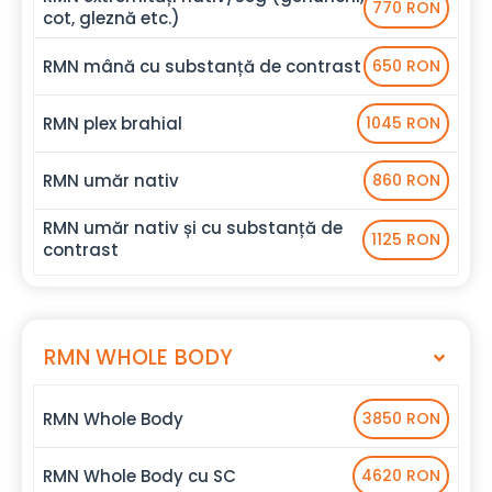
770 RON
cot, gleznă etc.)
RMN mână cu substanță de contrast
650 RON
RMN plex brahial
1045 RON
RMN umăr nativ
860 RON
RMN umăr nativ și cu substanță de
1125 RON
contrast
RMN WHOLE BODY
RMN Whole Body
3850 RON
RMN Whole Body cu SC
4620 RON