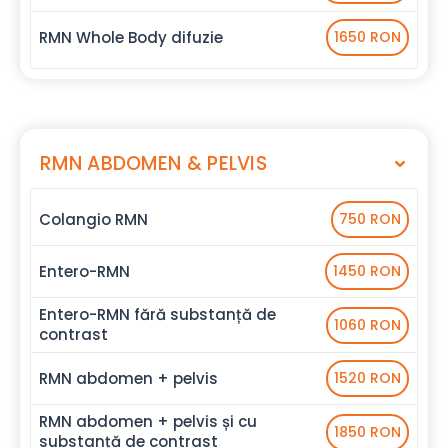
RMN Whole Body difuzie
1650 RON
RMN ABDOMEN & PELVIS
Colangio RMN
750 RON
Entero-RMN
1450 RON
Entero-RMN fără substanță de
1060 RON
contrast
RMN abdomen + pelvis
1520 RON
RMN abdomen + pelvis și cu
1850 RON
substanță de contrast