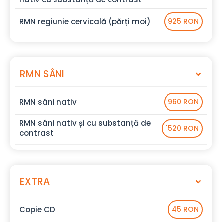
RMN regiunie cervicală (părți moi)
925 RON
RMN SÂNI
RMN sâni nativ
960 RON
RMN sâni nativ și cu substanță de
1520 RON
contrast
EXTRA
Copie CD
45 RON