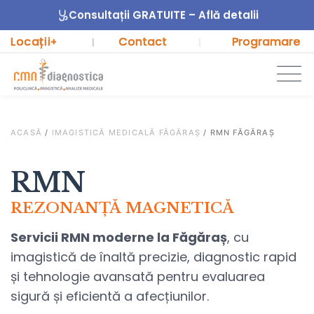
Consultații GRATUITE – Află detalii
Locații
Contact
Programare
+
|
|
ACASĂ
/
IMAGISTICĂ MEDICALĂ FĂGĂRAȘ
/
RMN FĂGĂRAȘ
RMN
REZONANȚĂ MAGNETICĂ
Servicii RMN moderne la Făgăraș
, cu
imagistică de înaltă precizie, diagnostic rapid
și tehnologie avansată pentru evaluarea
sigură și eficientă a afecțiunilor.