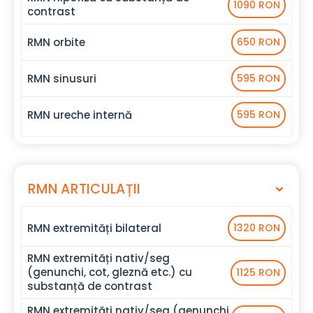
1090 RON
contrast
RMN orbite
650 RON
RMN sinusuri
595 RON
RMN ureche internă
595 RON
RMN ARTICULAȚII
RMN extremități bilateral
1320 RON
RMN extremități nativ/seg
(genunchi, cot, gleznă etc.) cu
1125 RON
substanță de contrast
RMN extremități nativ/seg (genunchi,