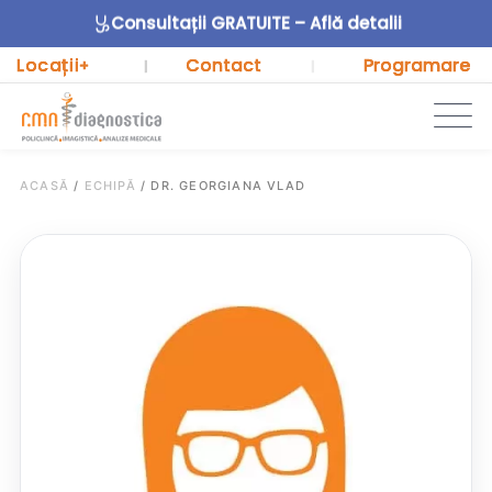
Consultații GRATUITE – Află detalii
Locații
Contact
Programare
+
|
|
ACASĂ
/
ECHIPĂ
/
DR. GEORGIANA VLAD