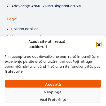
Adeverințe ANMCS: RMN Diagnostica SRL
Legal
Politica cookies
Termeni si condiții
Acest site utilizează
Soluționare litigii
cookie-uri
ANPC
Prin acceptarea cookie-urilor, ne permiți să îmbunătățim
experiența pe site și să analizăm traficul. Poți retrage
consimțământul oricând, însă anumite funcționalități pot
fi afectate.
© 2007-2026 RMN Diagnostica. Toate drepturile
×
rezervate.
Consultații si investigații
Acceptă
Website dezvoltat de:
www.t-web.ro
GRATUITE
Respinge
Vezi Preferințe
Află detalii