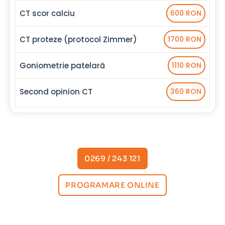
CT scor calciu
600 RON
CT proteze (protocol Zimmer)
1700 RON
Goniometrie patelară
1110 RON
Second opinion CT
360 RON
0269 / 243 121
PROGRAMARE ONLINE