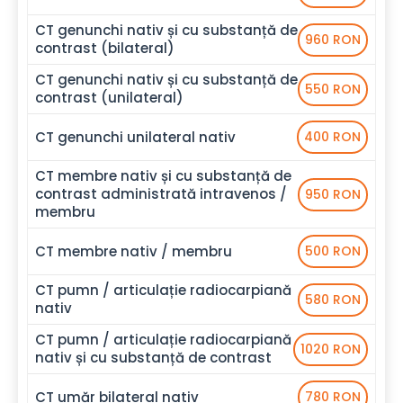
CT genunchi nativ și cu substanță de
960 RON
contrast (bilateral)
CT genunchi nativ și cu substanță de
550 RON
contrast (unilateral)
CT genunchi unilateral nativ
400 RON
CT membre nativ și cu substanță de
contrast administrată intravenos /
950 RON
membru
CT membre nativ / membru
500 RON
CT pumn / articulație radiocarpiană
580 RON
nativ
CT pumn / articulație radiocarpiană
1020 RON
nativ și cu substanță de contrast
CT umăr bilateral nativ
780 RON