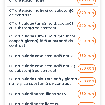
CT antepicior nativ
420 RON
CT antepicior nativ și cu substanță
840 RON
de contrast
CT articulație (umăr, șold, coapsă)
840 RON
cu substanță de contrast
CT articulație (umăr, șold, genunchi,
coapsă, gleznă) fără substanță de
500 RON
contrast
CT articulație coxo-femurală nativ
550 RON
CT articulație coxo-femurală nativ și
900 RON
cu substanță de contrast
CT articulație tibio-tarsiană / gleznă
950 RON
nativ și cu substanță de contrast
CT articulații sacro-iliace nativ
550 RON
CT articulații sacroiliace cu