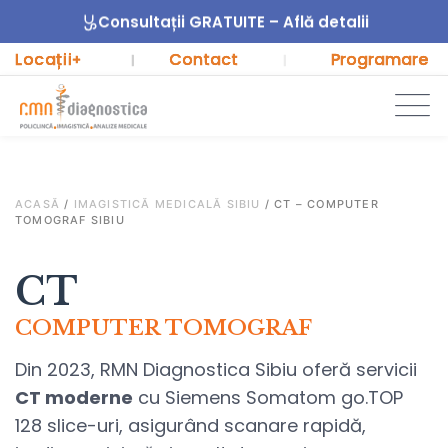
Consultații GRATUITE – Află detalii
Locații
Contact
Programare
+
|
|
ACASĂ
/
IMAGISTICĂ MEDICALĂ SIBIU
/
CT – COMPUTER
TOMOGRAF SIBIU
CT
COMPUTER TOMOGRAF
Din 2023,
RMN Diagnostica Sibiu
oferă servicii
CT moderne
cu Siemens Somatom go.TOP
128 slice-uri, asigurând scanare rapidă,