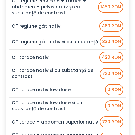
CT regiune cervicală + torace +
abdomen + pelvis nativ și cu
1450 RON
substanță de contrast
CT regiune gât nativ
460 RON
CT regiune gât nativ și cu substanță
830 RON
CT torace nativ
420 RON
CT torace nativ și cu substanță de
720 RON
contrast
CT torace nativ low dose
0 RON
CT torace nativ low dose și cu
0 RON
substanță de contrast
CT torace + abdomen superior nativ
720 RON
CT torace + abdomen superior nativ