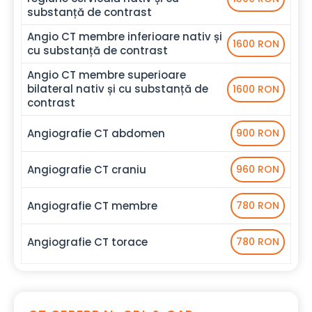
substanță de contrast
Angio CT membre inferioare nativ și
1600 RON
cu substanță de contrast
Angio CT membre superioare
bilateral nativ și cu substanță de
1600 RON
contrast
Angiografie CT abdomen
900 RON
Angiografie CT craniu
960 RON
Angiografie CT membre
780 RON
Angiografie CT torace
780 RON