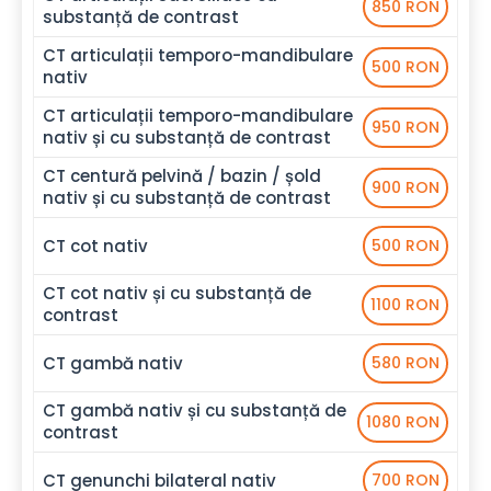
850 RON
substanță de contrast
CT articulații temporo-mandibulare
500 RON
nativ
CT articulații temporo-mandibulare
950 RON
nativ și cu substanță de contrast
CT centură pelvină / bazin / șold
900 RON
nativ și cu substanță de contrast
CT cot nativ
500 RON
CT cot nativ și cu substanță de
1100 RON
contrast
CT gambă nativ
580 RON
CT gambă nativ și cu substanță de
1080 RON
contrast
CT genunchi bilateral nativ
700 RON