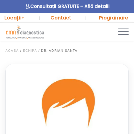
Consultații GRATUITE – Află detalii
Locații
Contact
Programare
+
|
|
ACASĂ
/
ECHIPĂ
/
DR. ADRIAN SANTA