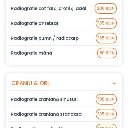
Radiografie cot față, profil și axial
200 RON
Radiografie antebraț
135 RON
Radiografie pumn / radiocarp
135 RON
Radiografie mână
80 RON
CRANIU & ORL
Radiografie craniană sinusuri
100 RON
Radiografie craniană standard
135 RON