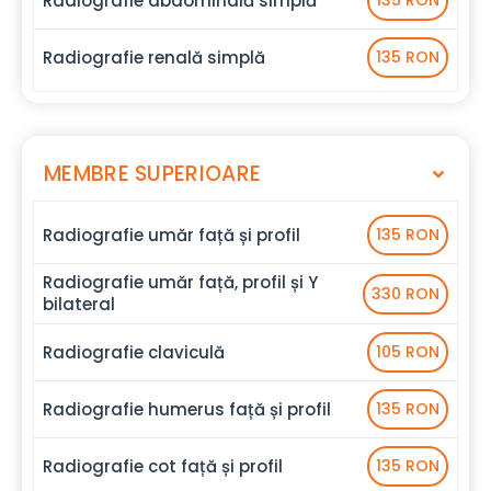
Radiografie abdominală simplă
135 RON
Radiografie renală simplă
135 RON
MEMBRE SUPERIOARE
Radiografie umăr față și profil
135 RON
Radiografie umăr față, profil și Y
330 RON
bilateral
Radiografie claviculă
105 RON
Radiografie humerus față și profil
135 RON
Radiografie cot față și profil
135 RON