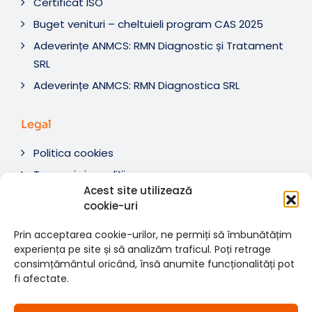
Certificat ISO
Buget venituri – cheltuieli program CAS 2025
Adeverințe ANMCS: RMN Diagnostic și Tratament
SRL
Adeverințe ANMCS: RMN Diagnostica SRL
Legal
Politica cookies
Termeni si condiții
Acest site utilizează
Soluționare litigii
cookie-uri
ANPC
Prin acceptarea cookie-urilor, ne permiți să îmbunătățim
experiența pe site și să analizăm traficul. Poți retrage
consimțământul oricând, însă anumite funcționalități pot
fi afectate.
© 2007-2026 RMN Diagnostica. Toate drepturile
×
rezervate.