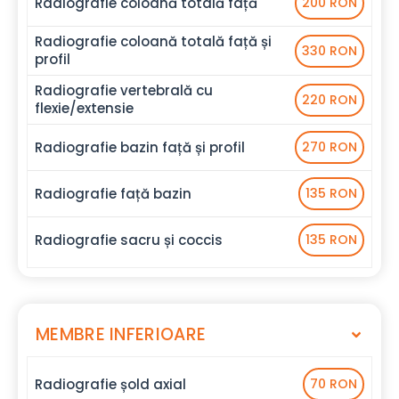
Radiografie coloană totală față
200 RON
Radiografie coloană totală față și
330 RON
profil
Radiografie vertebrală cu
220 RON
flexie/extensie
Radiografie bazin față și profil
270 RON
Radiografie față bazin
135 RON
Radiografie sacru și coccis
135 RON
MEMBRE INFERIOARE
Radiografie șold axial
70 RON