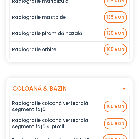
Radiografie mandibulă
135 RON
Radiografie mastoide
135 RON
Radiografie piramidă nazală
135 RON
Radiografie orbite
105 RON
COLOANĂ & BAZIN
Radiografie coloană vertebrală
100 RON
segment față
Radiografie coloană vertebrală
135 RON
segment față și profil