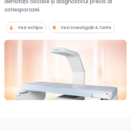
densității osoase și diagnosticul precis al
osteoporozei.
Vezi echipa
Vezi investigații & tarife