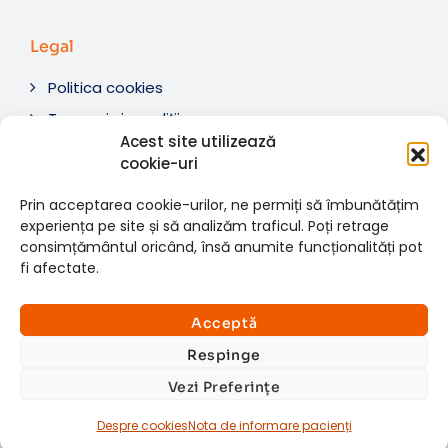
Legal
Politica cookies
Termeni si condiții
Acest site utilizează
Soluționare litigii
cookie-uri
ANPC
Prin acceptarea cookie-urilor, ne permiți să îmbunătățim
experiența pe site și să analizăm traficul. Poți retrage
consimțământul oricând, însă anumite funcționalități pot
fi afectate.
© 2007-2026 RMN Diagnostica. Toate drepturile
×
rezervate.
Consultații si investigații
Acceptă
Website dezvoltat de:
www.t-web.ro
GRATUITE
Respinge
Vezi Preferințe
Află detalii
Despre cookies
Nota de informare pacienți