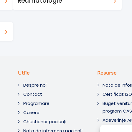
Reumatologie
Utile
Resurse
Despre noi
Nota de info
Contact
Certificat IS
Programare
Buget venituri
program CAS
Cariere
Adeverințe 
Chestionar pacienți
Diagnostic ș
Nota de informare pacienți