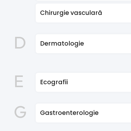
Chirurgie vasculară
D
Dermatologie
E
Ecografii
G
Gastroenterologie