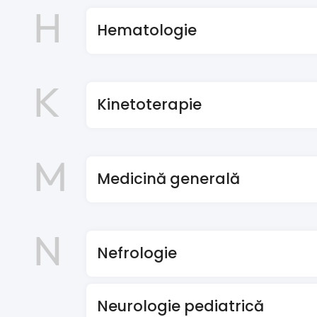
H
Hematologie
K
Kinetoterapie
M
Medicină generală
N
Nefrologie
Neurologie pediatrică