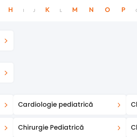
H
K
M
N
O
P
I
J
L
Cardiologie pediatrică
C
Chirurgie Pediatrică
C