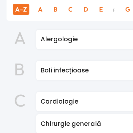
A–Z
A
B
C
D
E
G
F
A
Alergologie
B
Boli infecțioase
C
Cardiologie
Chirurgie generală