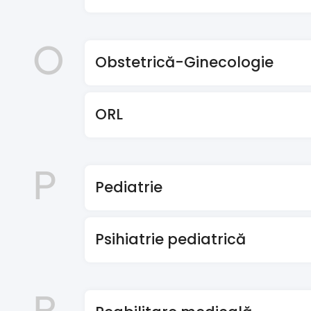
O
Obstetrică-Ginecologie
ORL
P
Pediatrie
Psihiatrie pediatrică
R