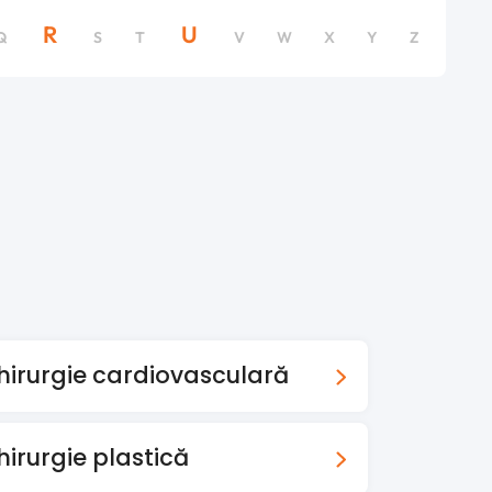
R
U
Q
S
T
V
W
X
Y
Z
hirurgie cardiovasculară
hirurgie plastică