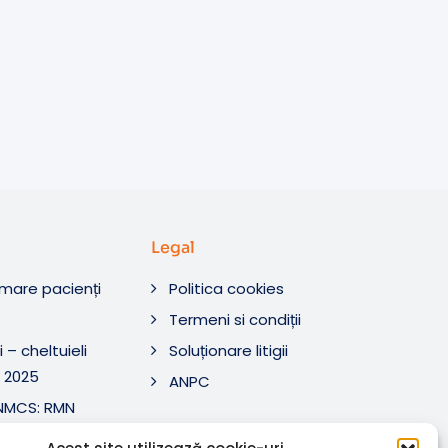
Legal
rmare pacienți
Politica cookies
O
Termeni si condiții
 – cheltuieli
Soluționare litigii
 2025
ANPC
ANMCS: RMN
i Tratament SRL