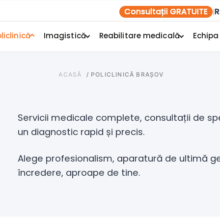
Consultații GRATUITE
R
|
liclinică
Imagistică
Reabilitare medicală
Echipa
ACASĂ
/
POLICLINICĂ BRAȘOV
Servicii medicale complete, consultații de sp
un diagnostic rapid și precis.
Alege profesionalism, aparatură de ultimă gen
încredere, aproape de tine.