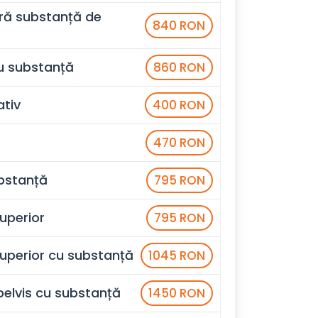
ră substanță de
840 RON
u substanță
860 RON
tiv
400 RON
470 RON
ubstanță
795 RON
uperior
795 RON
perior cu substanță
1045 RON
elvis cu substanță
1450 RON