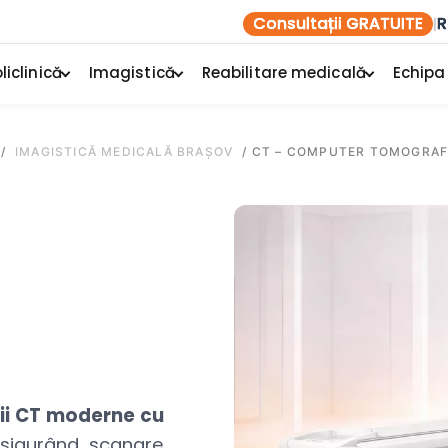
Consultații GRATUITE
R
|
liclinică
Imagistică
Reabilitare medicală
Echipa
/
IMAGISTICĂ MEDICALĂ BRAȘOV
/
CT – COMPUTER TOMOGRAF
ii CT moderne cu
igurând scanare