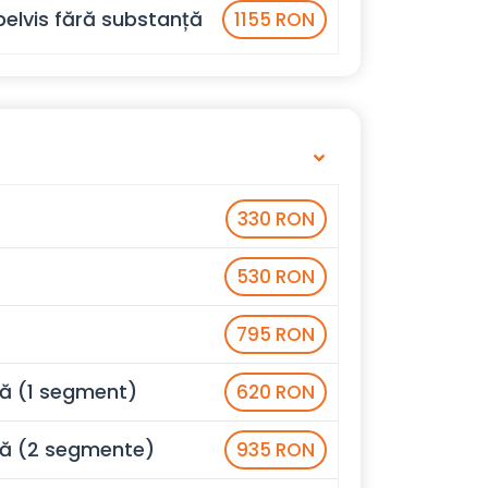
elvis fără substanță
1155 RON
330 RON
530 RON
795 RON
ă (1 segment)
620 RON
ță (2 segmente)
935 RON