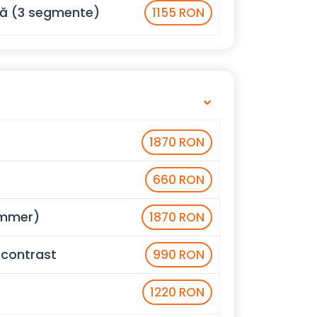
ță (3 segmente)
1155 RON
1870 RON
660 RON
immer)
1870 RON
 contrast
990 RON
1220 RON