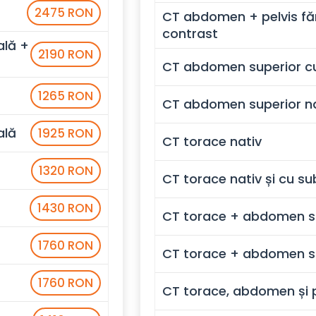
2475 RON
CT abdomen + pelvis fă
contrast
ală +
2190 RON
CT abdomen superior c
1265 RON
CT abdomen superior na
ală
1925 RON
CT torace nativ
1320 RON
CT torace nativ și cu s
1430 RON
CT torace + abdomen s
1760 RON
CT torace + abdomen su
1760 RON
CT torace, abdomen și p