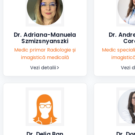
Dr. Adriana-Manuela
Dr. Andr
Szmizsnyanszki
Cor
Medic primar Radiologie și
Medic speciali
imagistică medicală
imagistic
Vezi detalii
Vezi d
Dr. Delia Ban
Dr. Do