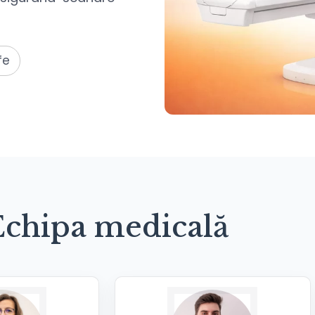
fe
Echipa medicală