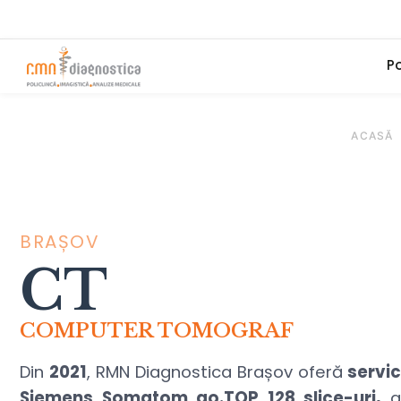
Po
ACASĂ
BRAȘOV
CT
COMPUTER TOMOGRAF
Din
2021
,
RMN Diagnostica Brașov
oferă
servic
Siemens Somatom go.TOP 128 slice-uri,
as