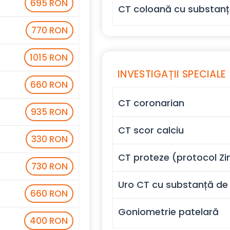
695 RON
CT coloană cu substan
770 RON
1015 RON
INVESTIGAȚII SPECIALE
660 RON
CT coronarian
935 RON
CT scor calciu
330 RON
CT proteze (protocol Z
730 RON
Uro CT cu substanță de
660 RON
Goniometrie patelară
400 RON