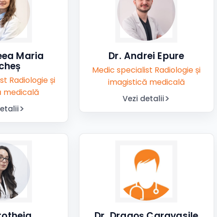
eea Maria
Dr. Andrei Epure
cheș
Medic specialist Radiologie și
st Radiologie și
imagistică medicală
ă medicală
Vezi detalii
etalii
rotheia
Dr. Dragoș Caravasile