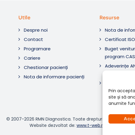
Utile
Resurse
Despre noi
Nota de info
Contact
Certificat IS
Programare
Buget venituri
program CAS
Cariere
Adeverințe 
Chestionar pacienți
Diagnostic ș
Nota de informare pacienți
Adeverințe 
Diagnostica 
Prin accepta
site și să a
anumite func
© 2007-2026 RMN Diagnostica. Toate drepturile rezervate.
Acc
Website dezvoltat de:
www.t-web.ro