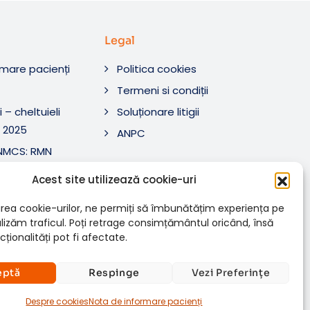
Legal
rmare pacienți
Politica cookies
O
Termeni si condiții
 – cheltuieli
Soluționare litigii
 2025
ANPC
ANMCS: RMN
i Tratament SRL
Acest site utilizează cookie-uri
ANMCS: RMN
SRL
rea cookie-urilor, ne permiți să îmbunătățim experiența pe
nalizăm traficul. Poți retrage consimțământul oricând, însă
ționalități pot fi afectate.
eptă
Respinge
Vezi Preferințe
Despre cookies
Nota de informare pacienți