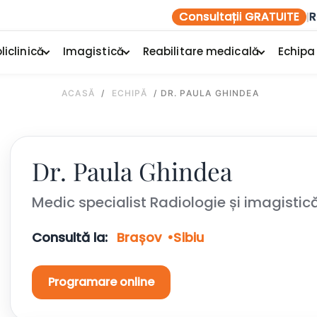
Consultații GRATUITE
R
|
liclinică
Imagistică
Reabilitare medicală
Echipa
ACASĂ
/
ECHIPĂ
/
DR. PAULA GHINDEA
Dr. Paula Ghindea
Medic specialist Radiologie și imagisti
Consultă la:
Brașov
Sibiu
Programare online