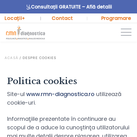
Consultații GRATUITE – Află detalii
Locații
Contact
Programare
+
|
|
ACASĂ
/
DESPRE COOKIES
Politica cookies
Site-ul
www.rmn-diagnostica.ro
utilizează
cookie-uri.
Informaţiile prezentate în continuare au
scopul de a aduce la cunoştinţa utilizatorului
mai multe detalii despre plasarea, utilizarea