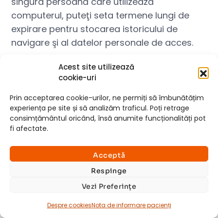
singura persoană care utilizează
computerul, puteţi seta termene lungi de
expirare pentru stocarea istoricului de
navigare şi al datelor personale de acces.
Acest site utilizează
Dacă împărţiţi accesul la calculator, puteţi
cookie-uri
lua în considerare setarea browser-ului
pentru a şterge datele individuale de
Prin acceptarea cookie-urilor, ne permiți să îmbunătățim
experiența pe site și să analizăm traficul. Poți retrage
navigare de fiecare dată când închideţi
consimțământul oricând, însă anumite funcționalități pot
browserul. Aceasta este o variantă de a
fi afectate.
accesa site-urile care plasează cookie-uri şi
×
de a şterge orice informaţie de vizitare la
Consultații si investigații
Acceptă
închiderea sesiunii de navigare.
GRATUITE
Respinge
Vezi Preferințe
Instalaţi-vă şi updataţi-vă constant aplicaţii
Află detalii
antispyware.
Despre cookies
Nota de informare pacienți