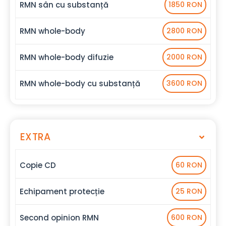
RMN sân cu substanță
1850 RON
RMN whole-body
2800 RON
RMN whole-body difuzie
2000 RON
RMN whole-body cu substanță
3600 RON
EXTRA
Copie CD
60 RON
Echipament protecție
25 RON
Second opinion RMN
600 RON