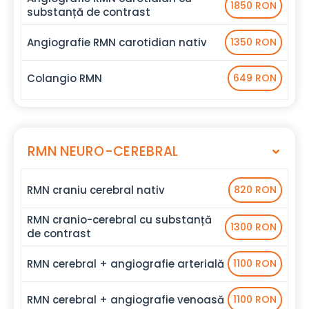
1850 RON
substanță de contrast
Angiografie RMN carotidian nativ
1350 RON
Colangio RMN
649 RON
RMN NEURO-CEREBRAL
RMN craniu cerebral nativ
820 RON
RMN cranio-cerebral cu substanță
1300 RON
de contrast
RMN cerebral + angiografie arterială
1100 RON
RMN cerebral + angiografie venoasă
1100 RON