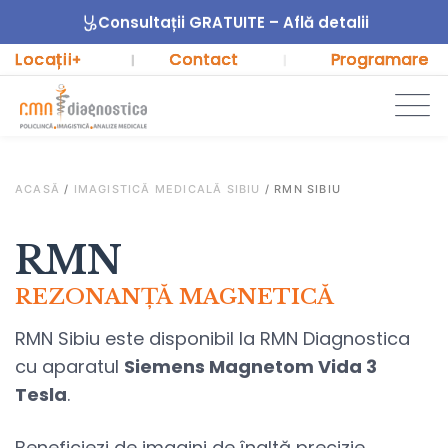
Consultații GRATUITE – Află detalii
Locații
Contact
Programare
+
|
|
ACASĂ
/
IMAGISTICĂ MEDICALĂ SIBIU
/
RMN SIBIU
RMN
REZONANȚĂ MAGNETICĂ
RMN Sibiu este disponibil la RMN Diagnostica
cu aparatul
Siemens Magnetom Vida 3
Tesla
.
Beneficiezi de imagini de înaltă precizie,