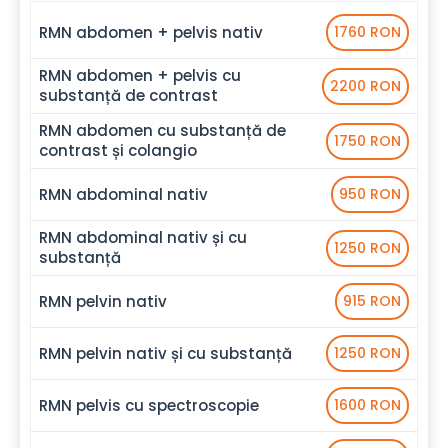
RMN abdomen + pelvis nativ
1760 RON
RMN abdomen + pelvis cu
2200 RON
substanță de contrast
RMN abdomen cu substanță de
1750 RON
contrast și colangio
RMN abdominal nativ
950 RON
RMN abdominal nativ și cu
1250 RON
substanță
RMN pelvin nativ
915 RON
RMN pelvin nativ și cu substanță
1250 RON
RMN pelvis cu spectroscopie
1600 RON