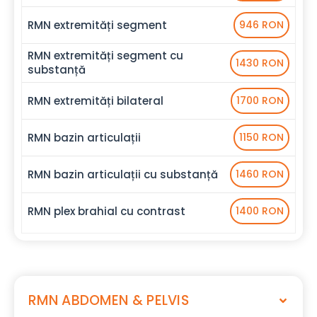
RMN extremități segment
946 RON
RMN extremități segment cu
1430 RON
substanță
RMN extremități bilateral
1700 RON
RMN bazin articulații
1150 RON
RMN bazin articulații cu substanță
1460 RON
RMN plex brahial cu contrast
1400 RON
RMN ABDOMEN & PELVIS