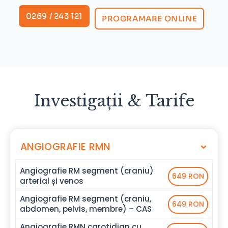
0269 / 243 121
PROGRAMARE ONLINE
Investigații & Tarife
ANGIOGRAFIE RMN
Angiografie RM segment (craniu)
649 RON
arterial și venos
Angiografie RM segment (craniu,
649 RON
abdomen, pelvis, membre) – CAS
Angiografie RMN carotidian cu