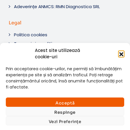
Adeverințe ANMCS: RMN Diagnostica SRL
Legal
Politica cookies
Termeni si condiții
Acest site utilizează
Soluționare litigii
cookie-uri
ANPC
Prin acceptarea cookie-urilor, ne permiți să îmbunătățim
experiența pe site și să analizăm traficul. Poți retrage
consimțământul oricând, însă anumite funcționalități pot
fi afectate.
© 2007-2026 RMN Diagnostica. Toate drepturile
×
rezervate.
Consultații si investigații
Acceptă
Website dezvoltat de:
www.t-web.ro
GRATUITE
Respinge
Vezi Preferințe
Află detalii