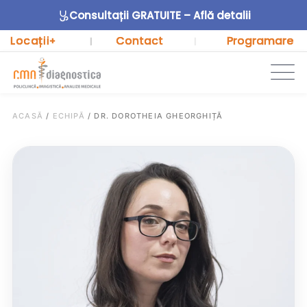
Consultații GRATUITE – Află detalii
Locații
Contact
Programare
+
|
|
ACASĂ
/
ECHIPĂ
/
DR. DOROTHEIA GHEORGHIȚĂ