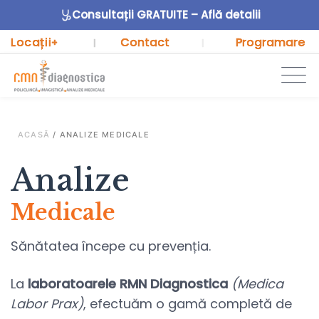
Consultații GRATUITE – Află detalii
Locații
Contact
Programare
+
|
|
ACASĂ
/
ANALIZE MEDICALE
Analize
Medicale
Sănătatea începe cu prevenția.
La
laboratoarele RMN Diagnostica
(Medica
Labor Prax)
, efectuăm o gamă completă de