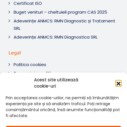
Certificat ISO
Buget venituri – cheltuieli program CAS 2025
Adeverințe ANMCS: RMN Diagnostic și Tratament
SRL
Adeverințe ANMCS: RMN Diagnostica SRL
Legal
Politica cookies
Termeni si condiții
Acest site utilizează
Soluționare litigii
cookie-uri
ANPC
Prin acceptarea cookie-urilor, ne permiți să îmbunătățim
experiența pe site și să analizăm traficul. Poți retrage
consimțământul oricând, însă anumite funcționalități pot
fi afectate.
© 2007-2026 RMN Diagnostica. Toate drepturile