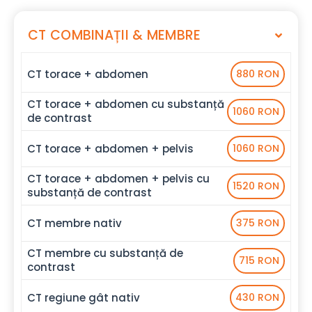
CT COMBINAȚII & MEMBRE
CT torace + abdomen
880 RON
CT torace + abdomen cu substanță
1060 RON
de contrast
CT torace + abdomen + pelvis
1060 RON
CT torace + abdomen + pelvis cu
1520 RON
substanță de contrast
CT membre nativ
375 RON
CT membre cu substanță de
715 RON
contrast
CT regiune gât nativ
430 RON