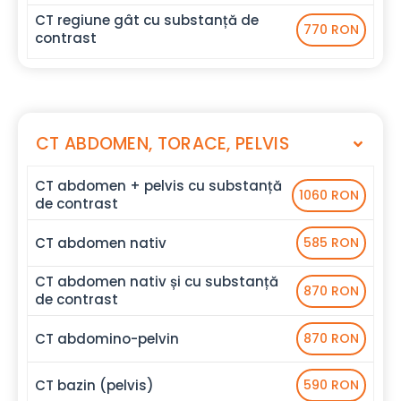
CT regiune gât cu substanță de
770 RON
contrast
CT ABDOMEN, TORACE, PELVIS
CT abdomen + pelvis cu substanță
1060 RON
de contrast
CT abdomen nativ
585 RON
CT abdomen nativ și cu substanță
870 RON
de contrast
CT abdomino-pelvin
870 RON
CT bazin (pelvis)
590 RON