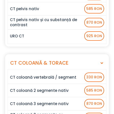
CT pelvis nativ
585 RON
CT pelvis nativ și cu substanță de
870 RON
contrast
URO CT
925 RON
CT COLOANĂ & TORACE
CT coloană vertebrală / segment
330 RON
CT coloană 2 segmente nativ
585 RON
CT coloană 3 segmente nativ
870 RON