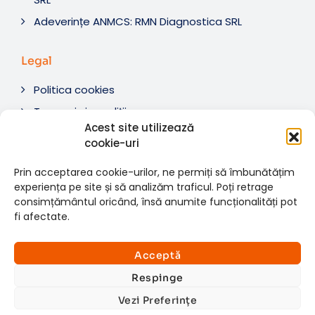
Adeverințe ANMCS: RMN Diagnostica SRL
Legal
Politica cookies
Termeni si condiții
Acest site utilizează
Soluționare litigii
cookie-uri
ANPC
Prin acceptarea cookie-urilor, ne permiți să îmbunătățim
experiența pe site și să analizăm traficul. Poți retrage
consimțământul oricând, însă anumite funcționalități pot
fi afectate.
© 2007-2026 RMN Diagnostica. Toate drepturile
×
rezervate.
Consultații si investigații
Acceptă
Website dezvoltat de:
www.t-web.ro
GRATUITE
Respinge
Vezi Preferințe
Află detalii