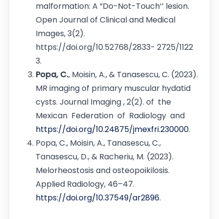
malformation: A “Do-Not-Touch’’ lesion.
Open Journal of Clinical and Medical
Images, 3(2).
https://doi.org/10.52768/2833- 2725/1122
3.
Popa, C.
, Moisin, A., & Tanasescu, C. (2023).
MR imaging of primary muscular hydatid
cysts. Journal Imaging , 2(2). of the
Mexican Federation of Radiology and
https://doi.org/10.24875/jmexfri.230000
.
Popa, C., Moisin, A., Tanasescu, C.,
Tanasescu, D., & Racheriu, M. (2023).
Melorheostosis and osteopoikilosis.
Applied Radiology, 46–47.
https://doi.org/10.37549/ar2896
.