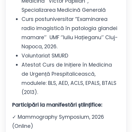
Medicină ’’Victor Papilian’’,
Specializarea Medicină Generală
Curs postuniversitar “Examinarea
radio imagistică în patologia glandei
mamare’’ UMF ‘’Iuliu Hațieganu’’ Cluj-
Napoca, 2026.
Voluntariat SMURD
Atestat Curs de Inițiere în Medicina
de Urgență Prespitalicească,
modulele: BLS, AED, ACLS, EPALS, BTALS
(2013).
Particip
ă
ri la manifest
ă
ri științifice:
✓ Mammography Symposium, 2026
(Online)