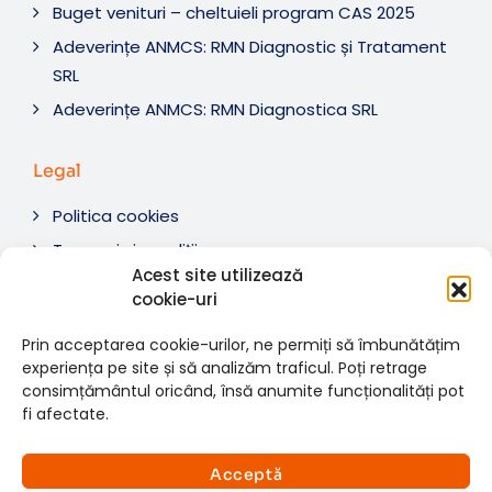
Buget venituri – cheltuieli program CAS 2025
Adeverințe ANMCS: RMN Diagnostic și Tratament
SRL
Adeverințe ANMCS: RMN Diagnostica SRL
Legal
Politica cookies
Termeni si condiții
Acest site utilizează
Soluționare litigii
cookie-uri
ANPC
Prin acceptarea cookie-urilor, ne permiți să îmbunătățim
experiența pe site și să analizăm traficul. Poți retrage
consimțământul oricând, însă anumite funcționalități pot
fi afectate.
© 2007-2026 RMN Diagnostica. Toate drepturile
×
rezervate.
Consultații si investigații
Acceptă
Website dezvoltat de:
www.t-web.ro