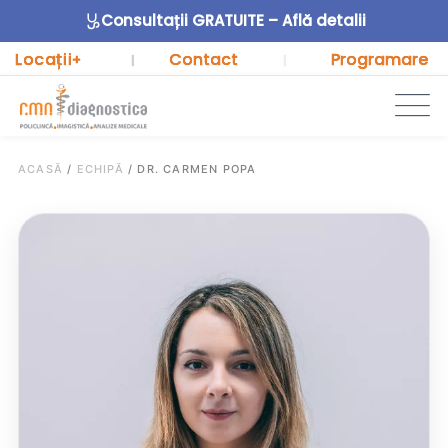
Consultații GRATUITE – Află detalii
Locații
Contact
Programare
+
|
|
ACASĂ
/
ECHIPĂ
/
DR. CARMEN POPA