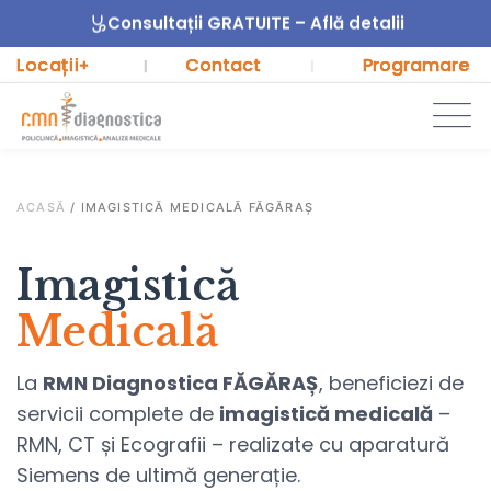
Consultații GRATUITE – Află detalii
Locații
Contact
Programare
+
|
|
ACASĂ
/
IMAGISTICĂ MEDICALĂ FĂGĂRAȘ
Imagistică
Medicală
La
RMN Diagnostica FĂGĂRAȘ
, beneficiezi de
servicii complete de
imagistică medicală
–
RMN, CT și Ecografii – realizate cu aparatură
Siemens de ultimă generație.