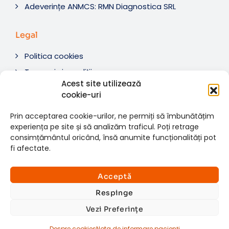
Adeverințe ANMCS: RMN Diagnostica SRL
Legal
Politica cookies
Termeni si condiții
Acest site utilizează
Soluționare litigii
cookie-uri
ANPC
Prin acceptarea cookie-urilor, ne permiți să îmbunătățim
experiența pe site și să analizăm traficul. Poți retrage
consimțământul oricând, însă anumite funcționalități pot
fi afectate.
© 2007-2026 RMN Diagnostica. Toate drepturile
×
rezervate.
Consultații si investigații
Acceptă
Website dezvoltat de:
www.t-web.ro
GRATUITE
Respinge
Vezi Preferințe
Află detalii
Despre cookies
Nota de informare pacienți