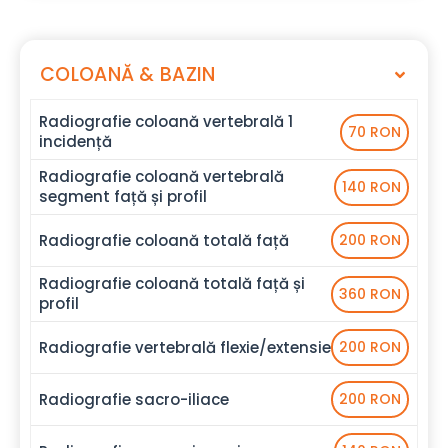
COLOANĂ & BAZIN
Radiografie coloană vertebrală 1
70 RON
incidență
Radiografie coloană vertebrală
140 RON
segment față și profil
Radiografie coloană totală față
200 RON
Radiografie coloană totală față și
360 RON
profil
Radiografie vertebrală flexie/extensie
200 RON
Radiografie sacro-iliace
200 RON