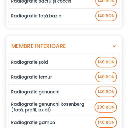
Radiografie sacru și coccis
140 RON
Radiografie față bazin
140 RON
MEMBRE INFERIOARE
Radiografie șold
140 RON
Radiografie femur
140 RON
Radiografie genunchi
140 RON
Radiografie genunchi Rosenberg
200 RON
(față, profil, axial)
Radiografie gambă
140 RON