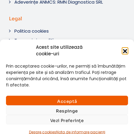
Adeverințe ANMCS: RMN Diagnostica SRL
Legal
Politica cookies
Termeni si condiții
Acest site utilizează
Soluționare litigii
cookie-uri
ANPC
Prin acceptarea cookie-urilor, ne permiți să îmbunătățim
experiența pe site și să analizăm traficul. Poți retrage
consimțământul oricând, însă anumite funcționalități pot
fi afectate.
© 2007-2026 RMN Diagnostica. Toate drepturile
×
rezervate.
Consultații si investigații
Acceptă
Website dezvoltat de:
www.t-web.ro
GRATUITE
Respinge
Vezi Preferințe
Află detalii
Despre cookies
Nota de informare pacienți