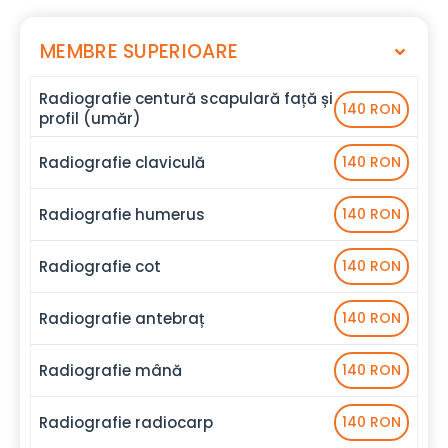
MEMBRE SUPERIOARE
Radiografie centură scapulară față și
140 RON
profil (umăr)
Radiografie claviculă
140 RON
Radiografie humerus
140 RON
Radiografie cot
140 RON
Radiografie antebraț
140 RON
Radiografie mână
140 RON
Radiografie radiocarp
140 RON