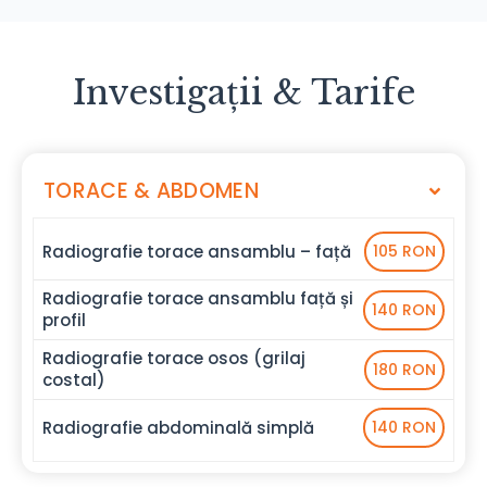
Investigații & Tarife
TORACE & ABDOMEN
Radiografie torace ansamblu – față
105 RON
Radiografie torace ansamblu față și
140 RON
profil
Radiografie torace osos (grilaj
180 RON
costal)
Radiografie abdominală simplă
140 RON