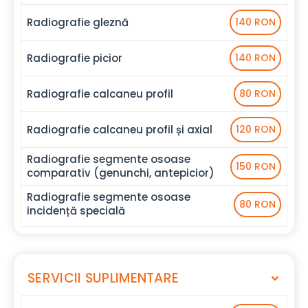
Radiografie gleznă
140 RON
Radiografie picior
140 RON
Radiografie calcaneu profil
80 RON
Radiografie calcaneu profil și axial
120 RON
Radiografie segmente osoase
150 RON
comparativ (genunchi, antepicior)
Radiografie segmente osoase
80 RON
incidență specială
SERVICII SUPLIMENTARE