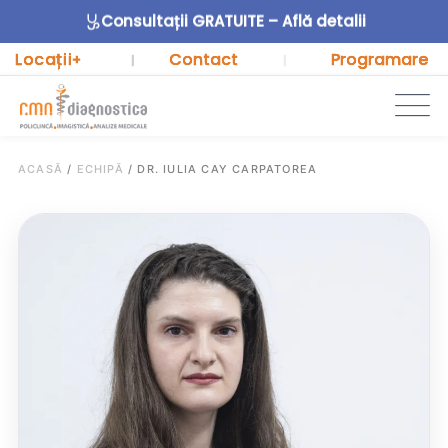
Consultații GRATUITE – Află detalii
Locații
Contact
Programare
+
|
|
ACASĂ
/
ECHIPĂ
/
DR. IULIA CAY CARPATOREA