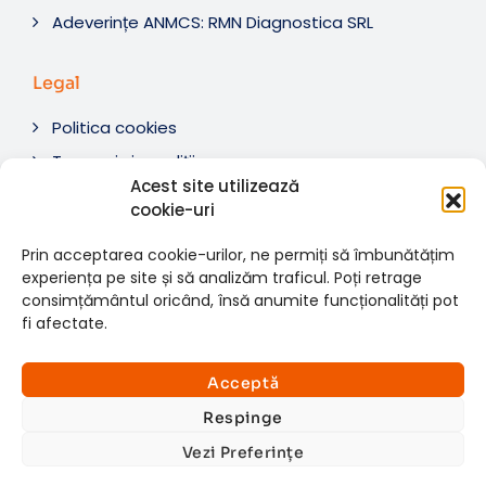
Adeverințe ANMCS: RMN Diagnostica SRL
Legal
Politica cookies
Termeni si condiții
Acest site utilizează
Soluționare litigii
cookie-uri
ANPC
Prin acceptarea cookie-urilor, ne permiți să îmbunătățim
experiența pe site și să analizăm traficul. Poți retrage
consimțământul oricând, însă anumite funcționalități pot
fi afectate.
© 2007-2026 RMN Diagnostica. Toate drepturile
×
rezervate.
Consultații si investigații
Acceptă
Website dezvoltat de:
www.t-web.ro
GRATUITE
Respinge
Vezi Preferințe
Află detalii