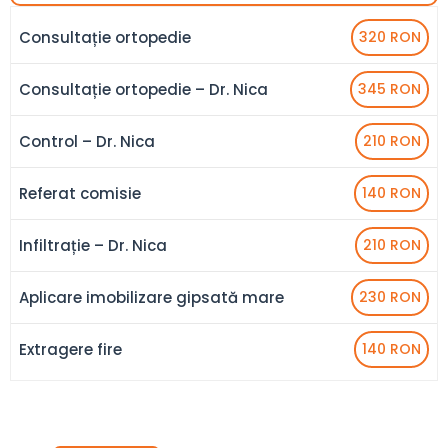
Consultație ortopedie
320 RON
Consultație ortopedie – Dr. Nica
345 RON
Control – Dr. Nica
210 RON
Referat comisie
140 RON
Infiltrație – Dr. Nica
210 RON
Aplicare imobilizare gipsată mare
230 RON
Extragere fire
140 RON