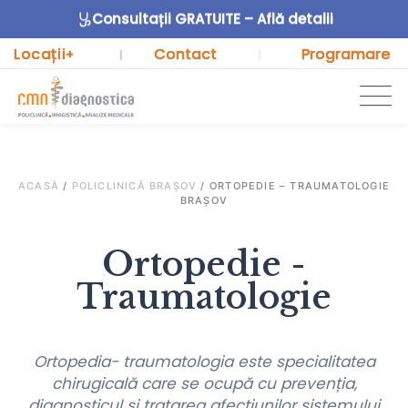
Consultații GRATUITE – Află detalii
Locații
Contact
Programare
+
|
|
ACASĂ
/
POLICLINICĂ BRAȘOV
/
ORTOPEDIE – TRAUMATOLOGIE
BRAȘOV
Ortopedie -
Traumatologie
Ortopedia- traumatologia este specialitatea
chirugicală care se ocupă cu prevenția,
diagnosticul și tratarea afecțiunilor sistemului