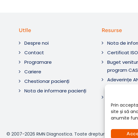
Utile
Resurse
Despre noi
Nota de info
Contact
Certificat IS
Programare
Buget venituri
program CAS
Cariere
Adeverințe 
Chestionar pacienți
Diagnostic ș
Nota de informare pacienți
Adeverințe 
Diagnostica 
Prin accepta
site și să a
anumite func
© 2007-2026 RMN Diagnostica. Toate drepturile rezervate.
Acc