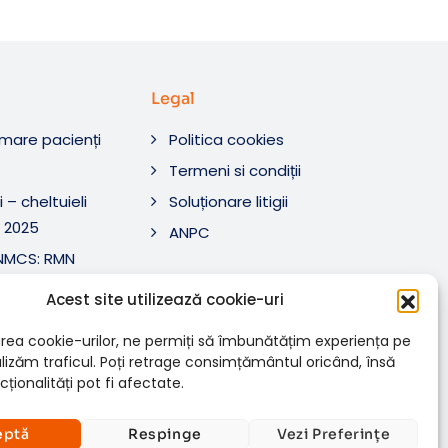
Legal
rmare pacienți
Politica cookies
O
Termeni si condiții
 – cheltuieli
Soluționare litigii
 2025
ANPC
ANMCS: RMN
i Tratament SRL
Acest site utilizează cookie-uri
ANMCS: RMN
SRL
rea cookie-urilor, ne permiți să îmbunătățim experiența pe
nalizăm traficul. Poți retrage consimțământul oricând, însă
ționalități pot fi afectate.
eptă
Respinge
Vezi Preferințe