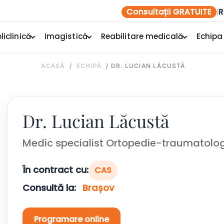
Consultații GRATUITE
R
|
liclinică
Imagistică
Reabilitare medicală
Echipa
ACASĂ
/
ECHIPĂ
/
DR. LUCIAN LĂCUSTĂ
Dr. Lucian Lăcustă
Medic specialist Ortopedie-traumatolo
În contract cu:
CAS
Consultă la:
Brașov
Programare online