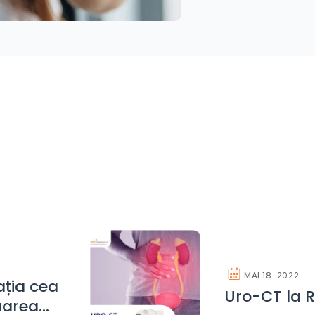
MAI 18. 2022
ația cea
Uro-CT la 
uarea