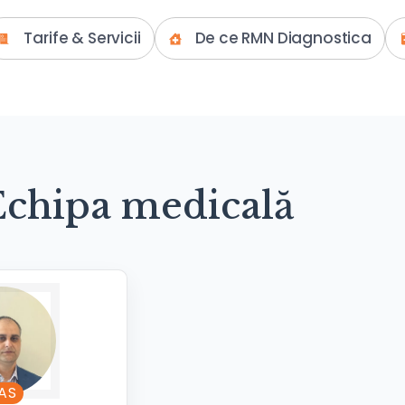
Tarife & Servicii
De ce RMN Diagnostica
Echipa medicală
AS