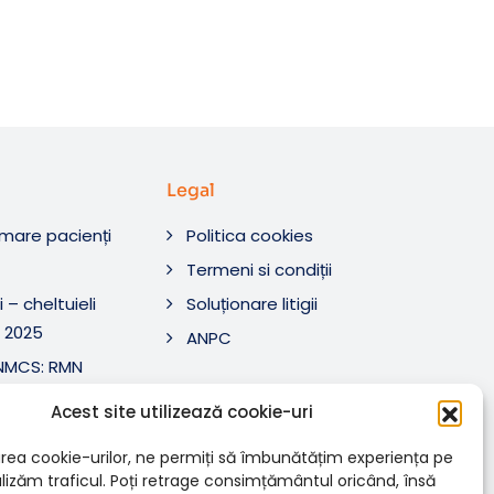
Legal
rmare pacienți
Politica cookies
O
Termeni si condiții
 – cheltuieli
Soluționare litigii
 2025
ANPC
ANMCS: RMN
i Tratament SRL
Acest site utilizează cookie-uri
ANMCS: RMN
SRL
rea cookie-urilor, ne permiți să îmbunătățim experiența pe
nalizăm traficul. Poți retrage consimțământul oricând, însă