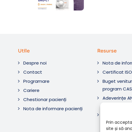
Utile
Resurse
Despre noi
Nota de info
Contact
Certificat IS
Programare
Buget venituri
program CAS
Cariere
Adeverințe 
Chestionar pacienți
Diagnostic ș
Nota de informare pacienți
Adeverințe 
Diagnostica 
Prin accepta
site și să a