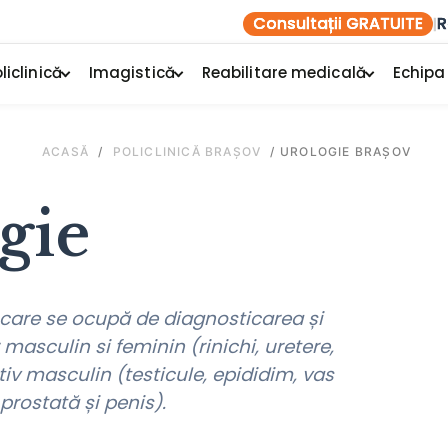
Consultații GRATUITE
R
|
liclinică
Imagistică
Reabilitare medicală
Echipa
ACASĂ
/
POLICLINICĂ BRAȘOV
/
UROLOGIE BRAȘOV
gie
e care se ocupă de diagnosticarea și
masculin si feminin (rinichi, uretere,
tiv masculin (testicule, epididim, vas
prostată și penis).