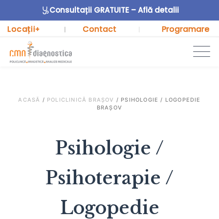
Consultații GRATUITE – Află detalii
Locații
Contact
Programare
+
|
|
ACASĂ
/
POLICLINICĂ BRAȘOV
/
PSIHOLOGIE / LOGOPEDIE
BRAȘOV
Psihologie /
Psihoterapie /
Logopedie