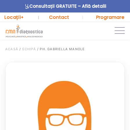
Consultații GRATUITE – Află detalii
Locații
Contact
Programare
+
|
|
ACASĂ
/
ECHIPĂ
/
PH. GABRIELLA MANOLE