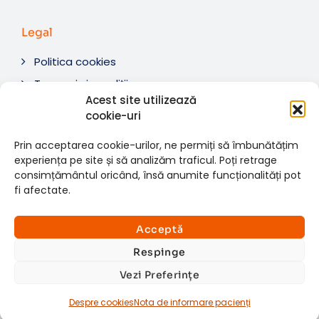
Legal
Politica cookies
Termeni si condiții
Acest site utilizează
Soluționare litigii
cookie-uri
ANPC
Prin acceptarea cookie-urilor, ne permiți să îmbunătățim
experiența pe site și să analizăm traficul. Poți retrage
consimțământul oricând, însă anumite funcționalități pot
fi afectate.
© 2007-2026 RMN Diagnostica. Toate drepturile
×
rezervate.
Consultații si investigații
Acceptă
Website dezvoltat de:
www.t-web.ro
GRATUITE
Respinge
Vezi Preferințe
Află detalii
Despre cookies
Nota de informare pacienți