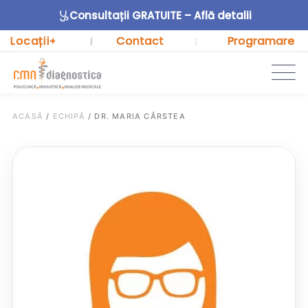
Consultații GRATUITE – Află detalii
Locații
Contact
Programare
+
|
|
ACASĂ
/
ECHIPĂ
/
DR. MARIA CÂRSTEA