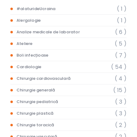
( 1 )
#alaturideUcraina
( 1 )
Alergologie
( 6 )
Analize medicale de laborator
( 5 )
Ateliere
( 7 )
Boli infecțioase
( 54 )
Cardiologie
( 4 )
Chirurgie cardiovasculară
( 15 )
Chirurgie generală
( 3 )
Chirurgie pediatrică
( 3 )
Chirurgie plastică
( 2 )
Chirurgie toracică
( 2 )
Chirurgie vasculară