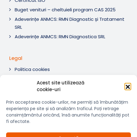
Certificat ISO
Buget venituri – cheltuieli program CAS 2025
Adeverințe ANMCS: RMN Diagnostic și Tratament
SRL
Adeverințe ANMCS: RMN Diagnostica SRL
Legal
Politica cookies
Termeni si condiții
Acest site utilizează
Soluționare litigii
cookie-uri
ANPC
Prin acceptarea cookie-urilor, ne permiți să îmbunătățim
experiența pe site și să analizăm traficul. Poți retrage
consimțământul oricând, însă anumite funcționalități pot
fi afectate.
© 2007-2026 RMN Diagnostica. Toate drepturile
×