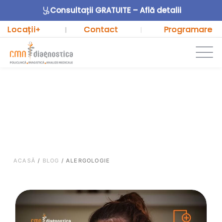
Consultații GRATUITE – Află detalii
Locații
Contact
Programare
+
|
|
ACASĂ
/
BLOG
/
ALERGOLOGIE