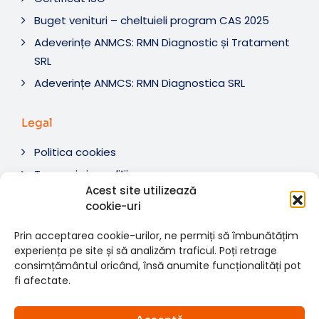
Buget venituri – cheltuieli program CAS 2025
Adeverințe ANMCS: RMN Diagnostic și Tratament
SRL
Adeverințe ANMCS: RMN Diagnostica SRL
Legal
Politica cookies
Termeni si condiții
Acest site utilizează
Soluționare litigii
cookie-uri
ANPC
Prin acceptarea cookie-urilor, ne permiți să îmbunătățim
experiența pe site și să analizăm traficul. Poți retrage
consimțământul oricând, însă anumite funcționalități pot
fi afectate.
© 2007-2026 RMN Diagnostica. Toate drepturile
×
rezervate.