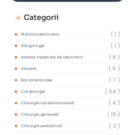
Categorii
( 1 )
#alaturideUcraina
( 1 )
Alergologie
( 6 )
Analize medicale de laborator
( 5 )
Ateliere
( 7 )
Boli infecțioase
( 54 )
Cardiologie
( 4 )
Chirurgie cardiovasculară
( 15 )
Chirurgie generală
( 3 )
Chirurgie pediatrică