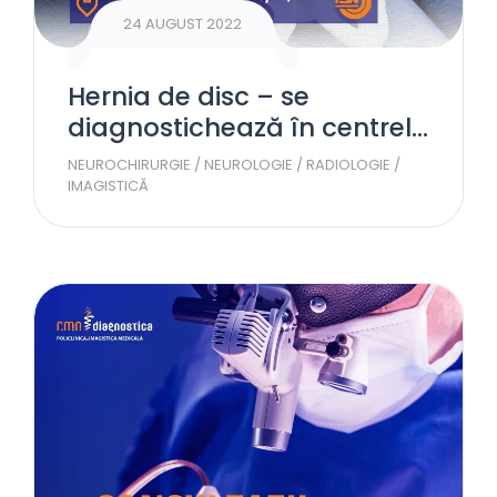
24 AUGUST 2022
Hernia de disc – se
diagnostichează în centrele
RMN Diagnostica
NEUROCHIRURGIE
/
NEUROLOGIE
/
RADIOLOGIE /
IMAGISTICĂ