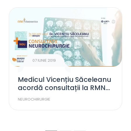
07 IUNIE 2019
Medicul Vicențiu Săceleanu
acordă consultații la RMN
Diagnostica Brașov
NEUROCHIRURGIE