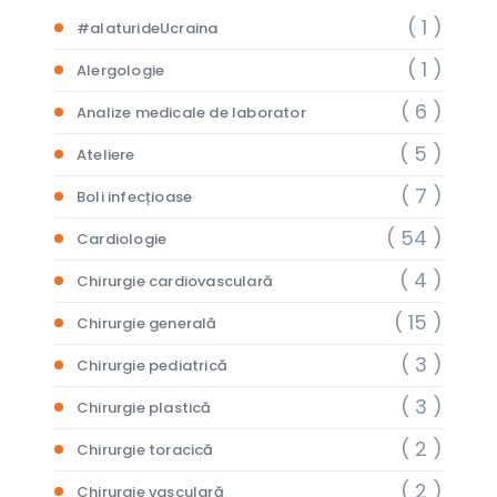
( 1 )
#alaturideUcraina
( 1 )
Alergologie
( 6 )
Analize medicale de laborator
( 5 )
Ateliere
( 7 )
Boli infecțioase
( 54 )
Cardiologie
( 4 )
Chirurgie cardiovasculară
( 15 )
Chirurgie generală
( 3 )
Chirurgie pediatrică
( 3 )
Chirurgie plastică
( 2 )
Chirurgie toracică
( 2 )
Chirurgie vasculară