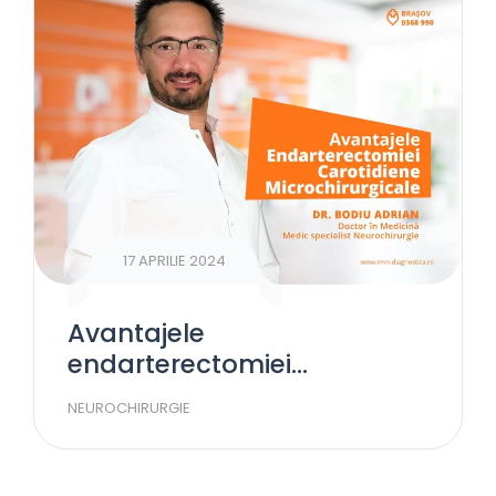
17 APRILIE 2024
Avantajele
endarterectomiei
carotidiene
NEUROCHIRURGIE
microchirurgicale