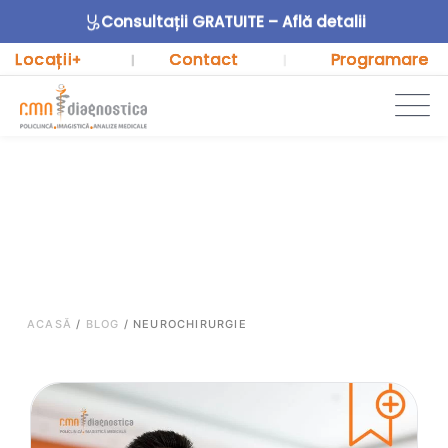
Consultații GRATUITE – Află detalii
Locații
Contact
Programare
+
|
|
ACASĂ
/
BLOG
/
NEUROCHIRURGIE