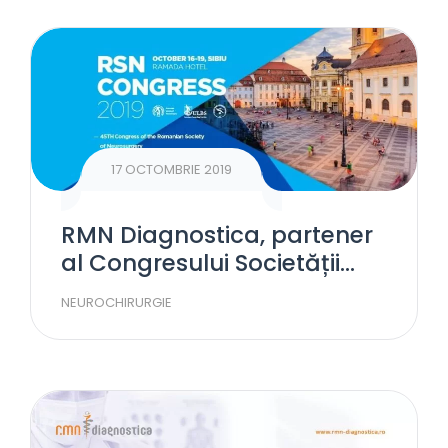
17 OCTOMBRIE 2019
RMN Diagnostica, partener
al Congresului Societății
Române de Neurorchirurgie
NEUROCHIRURGIE
2019