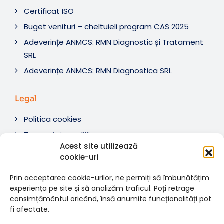
Certificat ISO
Buget venituri – cheltuieli program CAS 2025
Adeverințe ANMCS: RMN Diagnostic și Tratament
SRL
Adeverințe ANMCS: RMN Diagnostica SRL
Legal
Politica cookies
Termeni si condiții
Acest site utilizează
Soluționare litigii
cookie-uri
ANPC
Prin acceptarea cookie-urilor, ne permiți să îmbunătățim
experiența pe site și să analizăm traficul. Poți retrage
consimțământul oricând, însă anumite funcționalități pot
fi afectate.
© 2007-2026 RMN Diagnostica. Toate drepturile