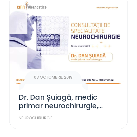
03 OCTOMBRIE 2019
Dr. Dan Șuiagă, medic
primar neurochirurgie,
acordă consultații la RMN
NEUROCHIRURGIE
Diagnostica Brașov