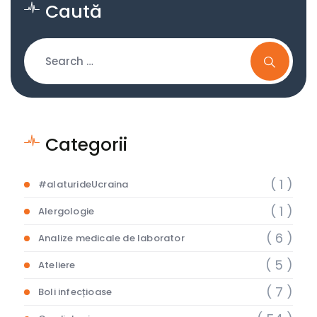
Caută
Categorii
( 1 )
#alaturideUcraina
( 1 )
Alergologie
( 6 )
Analize medicale de laborator
( 5 )
Ateliere
( 7 )
Boli infecțioase