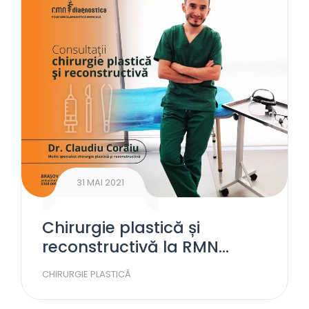
31 MAI 2021
Chirurgie plastică și
reconstructivă la RMN
Diagnostica Brașov
CHIRURGIE PLASTICĂ