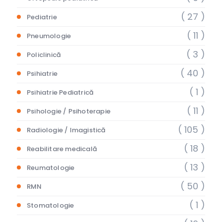
( 27 )
Pediatrie
( 11 )
Pneumologie
( 3 )
Policlinică
( 40 )
Psihiatrie
( 1 )
Psihiatrie Pediatrică
( 11 )
Psihologie / Psihoterapie
( 105 )
Radiologie / Imagistică
( 18 )
Reabilitare medicală
( 13 )
Reumatologie
( 50 )
RMN
( 1 )
Stomatologie