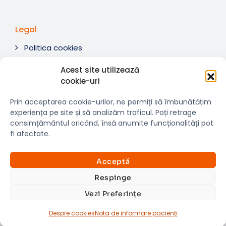
Legal
Politica cookies
Termeni si condiții
Acest site utilizează
Soluționare litigii
cookie-uri
ANPC
Prin acceptarea cookie-urilor, ne permiți să îmbunătățim
experiența pe site și să analizăm traficul. Poți retrage
consimțământul oricând, însă anumite funcționalități pot
fi afectate.
© 2007-2026 RMN Diagnostica. Toate drepturile
×
rezervate.
Consultații si investigații
Acceptă
Website dezvoltat de:
www.t-web.ro
GRATUITE
Respinge
Vezi Preferințe
Află detalii
Despre cookies
Nota de informare pacienți