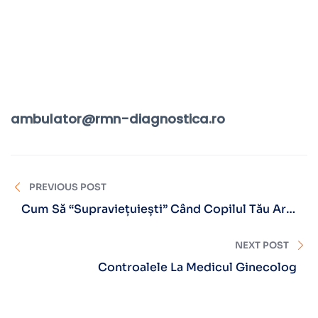
Acasă
ambulator@rmn-diagnostica.ro
PREVIOUS POST
Cum Să “supraviețuiești” Când Copilul Tău Are
Gips
NEXT POST
Controalele La Medicul Ginecolog