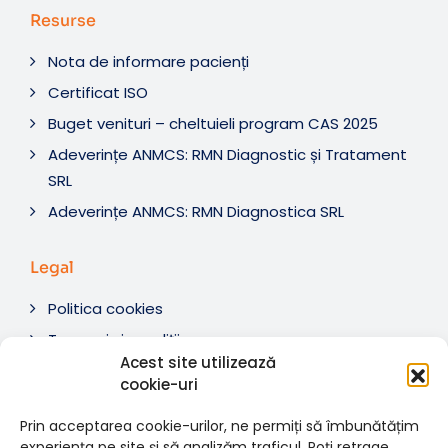
Resurse
Nota de informare pacienți
Certificat ISO
Buget venituri – cheltuieli program CAS 2025
Adeverințe ANMCS: RMN Diagnostic și Tratament
SRL
Adeverințe ANMCS: RMN Diagnostica SRL
Legal
Politica cookies
Termeni si condiții
Acest site utilizează
Soluționare litigii
cookie-uri
ANPC
Prin acceptarea cookie-urilor, ne permiți să îmbunătățim
experiența pe site și să analizăm traficul. Poți retrage