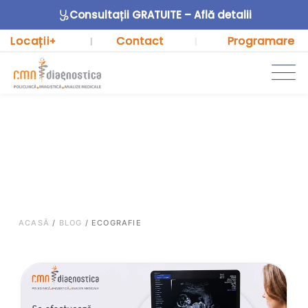
Consultații GRATUITE – Află detalii
Locații
Contact
Programare
+
|
|
ACASĂ
/
BLOG
/
ECOGRAFIE