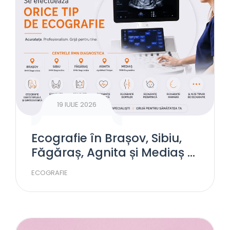
19 IULIE 2026
Ecografie în Brașov, Sibiu,
Făgăraș, Agnita și Mediaș –
investigații complete la
ECOGRAFIE
RMN Diagnostica