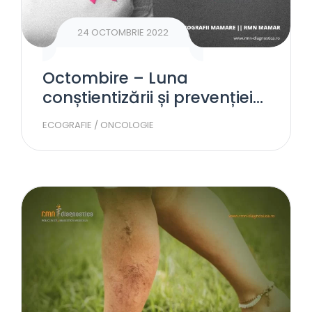
24 OCTOMBRIE 2022
Octombire – Luna
conștientizării și prevenției
cancerului la sân
ECOGRAFIE
/
ONCOLOGIE