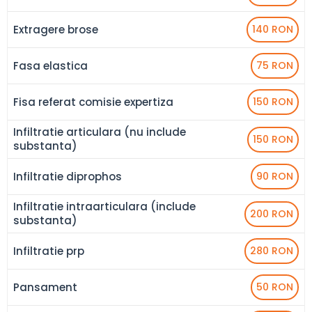
Extragere brose
140 RON
Fasa elastica
75 RON
Fisa referat comisie expertiza
150 RON
Infiltratie articulara (nu include
150 RON
substanta)
Infiltratie diprophos
90 RON
Infiltratie intraarticulara (include
200 RON
substanta)
Infiltratie prp
280 RON
Pansament
50 RON