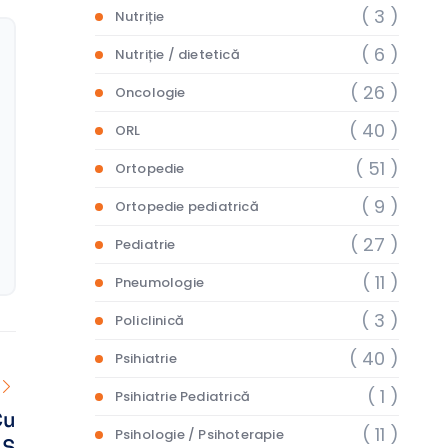
( 3 )
Nutriție
( 6 )
Nutriție / dietetică
( 26 )
Oncologie
( 40 )
ORL
( 51 )
Ortopedie
( 9 )
Ortopedie pediatrică
( 27 )
Pediatrie
( 11 )
Pneumologie
( 3 )
Policlinică
( 40 )
Psihiatrie
( 1 )
Psihiatrie Pediatrică
Cu
( 11 )
Psihologie / Psihoterapie
AS