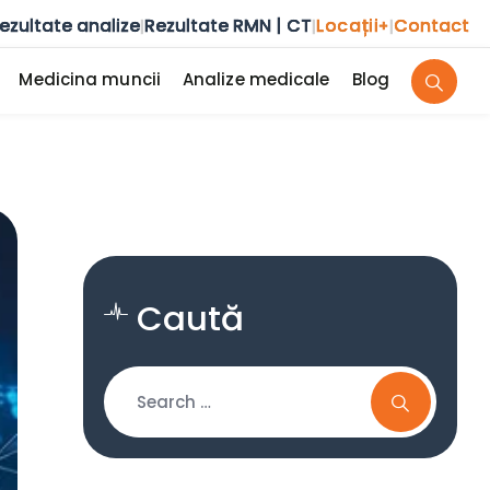
ezultate analize
Rezultate RMN | CT
Locații
Contact
|
|
+
|
Medicina muncii
Analize medicale
Blog
Caută