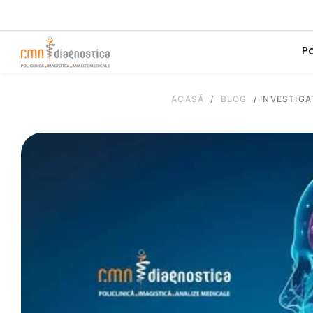
Po
ACASĂ
/
BLOG
/
INVESTIGA