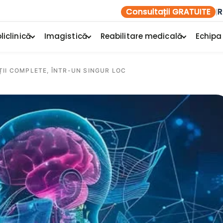
Consultații GRATUITE
R
|
liclinică
Imagistică
Reabilitare medicală
Echipa
ȚII COMPLETE, ÎNTR-UN SINGUR LOC