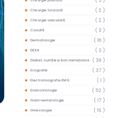
( 3 )
Chirurgie plastică
( 2 )
Chirurgie toracică
( 2 )
Chirurgie vasculară
( 3 )
Covid19
( 16 )
Dermatologie
( 3 )
DEXA
( 39 )
Diabet, nutriție și boli metabolice
( 37 )
Ecografie
( 1 )
Electromiografie EMG
( 52 )
Endocrinologie
( 17 )
Gastroenterologie
( 15 )
Ginecologie