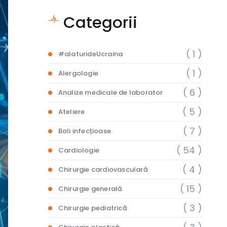
Categorii
( 1 )
#alaturideUcraina
( 1 )
Alergologie
( 6 )
Analize medicale de laborator
( 5 )
Ateliere
( 7 )
Boli infecțioase
( 54 )
Cardiologie
( 4 )
Chirurgie cardiovasculară
( 15 )
Chirurgie generală
( 3 )
Chirurgie pediatrică