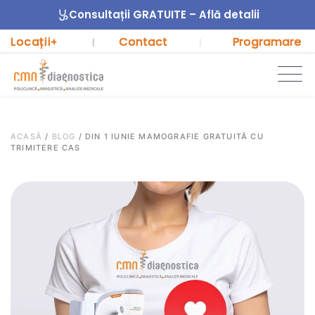
Consultații GRATUITE – Află detalii
Locații
Contact
Programare
+
|
|
ACASĂ
/
BLOG
/
DIN 1 IUNIE MAMOGRAFIE GRATUITĂ CU
TRIMITERE CAS