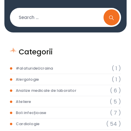
Categorii
( 1 )
#alaturideUcraina
( 1 )
Alergologie
( 6 )
Analize medicale de laborator
( 5 )
Ateliere
( 7 )
Boli infecțioase
( 54 )
Cardiologie