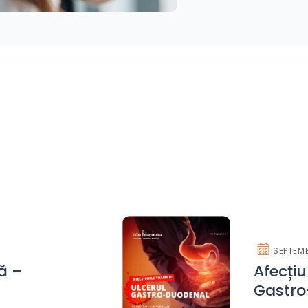
SEPTEMB
ă –
Afecțiu
Gastr