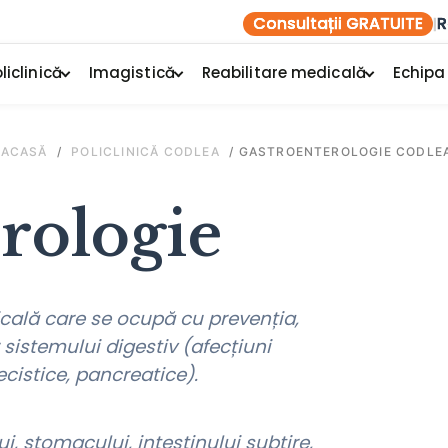
Consultații GRATUITE
R
|
liclinică
Imagistică
Reabilitare medicală
Echipa
ACASĂ
/
POLICLINICĂ CODLEA
/
GASTROENTEROLOGIE CODLE
rologie
cală care se ocupă cu prevenția,
 sistemului digestiv (afecțiuni
ecistice, pancreatice).
ui, stomacului, intestinului subțire,