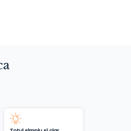
ca
Totul simplu și clar