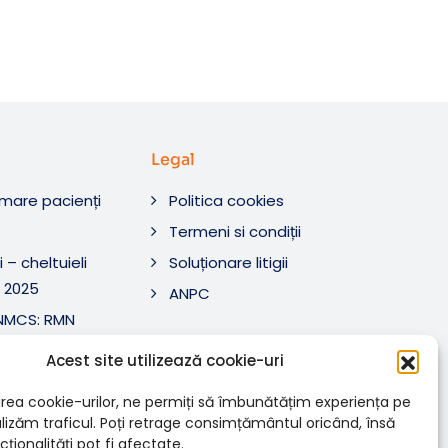
Legal
rmare pacienți
Politica cookies
O
Termeni si condiții
 – cheltuieli
Soluționare litigii
 2025
ANPC
ANMCS: RMN
i Tratament SRL
Acest site utilizează cookie-uri
ANMCS: RMN
SRL
rea cookie-urilor, ne permiți să îmbunătățim experiența pe
nalizăm traficul. Poți retrage consimțământul oricând, însă
ționalități pot fi afectate.