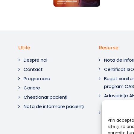
Utile
Resurse
Despre noi
Nota de info
Contact
Certificat IS
Programare
Buget venituri
program CAS
Cariere
Adeverințe 
Chestionar pacienți
Diagnostic ș
Nota de informare pacienți
Adeverințe 
Diagnostica 
Prin accepta
site și să a
anumite func