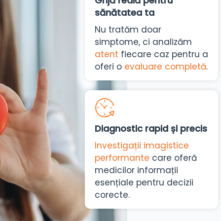
Grijă reală pentru
sănătatea ta
Nu tratăm doar
simptome, ci analizăm
atent
fiecare caz pentru a
oferi o
evaluare completă
.
Diagnostic rapid și precis
Investigații imagistice
performante
care oferă
medicilor informații
esențiale pentru decizii
corecte.