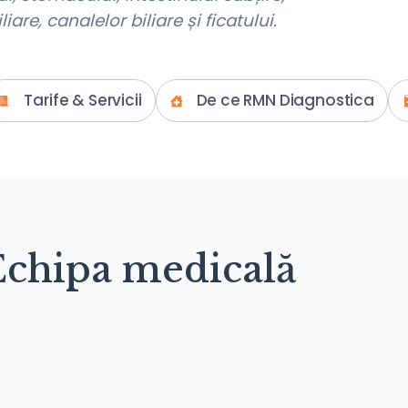
iare, canalelor biliare și ficatului.
Tarife & Servicii
De ce RMN Diagnostica
Echipa medicală