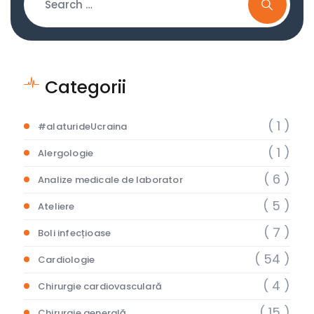
Categorii
( 1 )
#alaturideUcraina
( 1 )
Alergologie
( 6 )
Analize medicale de laborator
( 5 )
Ateliere
( 7 )
Boli infecțioase
( 54 )
Cardiologie
( 4 )
Chirurgie cardiovasculară
( 15 )
Chirurgie generală