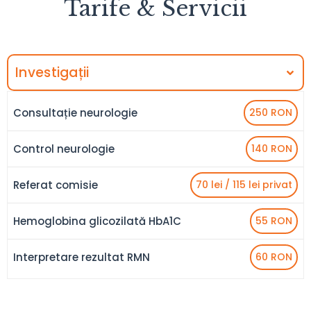
Tarife & Servicii
Investigații
Consultație neurologie
250 RON
Control neurologie
140 RON
Referat comisie
70 lei / 115 lei privat
Hemoglobina glicozilată HbA1C
55 RON
Interpretare rezultat RMN
60 RON