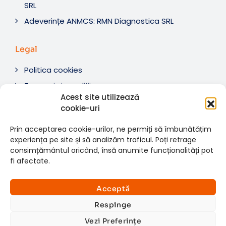
SRL
Adeverințe ANMCS: RMN Diagnostica SRL
Legal
Politica cookies
Termeni si condiții
Acest site utilizează
Soluționare litigii
cookie-uri
ANPC
Prin acceptarea cookie-urilor, ne permiți să îmbunătățim
experiența pe site și să analizăm traficul. Poți retrage
consimțământul oricând, însă anumite funcționalități pot
fi afectate.
© 2007-2026 RMN Diagnostica. Toate drepturile
×
rezervate.
Consultații si investigații
Acceptă
Website dezvoltat de:
www.t-web.ro
GRATUITE
Respinge
Vezi Preferințe