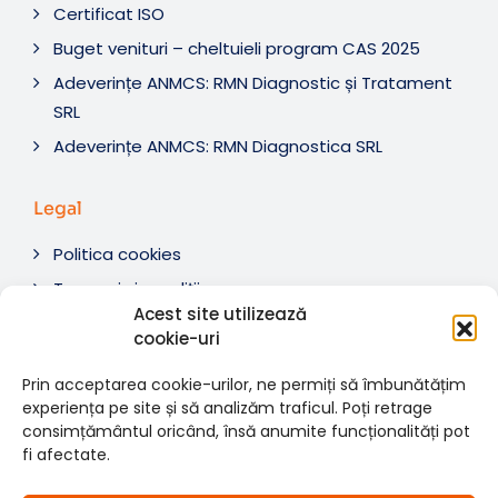
Certificat ISO
Buget venituri – cheltuieli program CAS 2025
Adeverințe ANMCS: RMN Diagnostic și Tratament
SRL
Adeverințe ANMCS: RMN Diagnostica SRL
Legal
Politica cookies
Termeni si condiții
Acest site utilizează
Soluționare litigii
cookie-uri
ANPC
Prin acceptarea cookie-urilor, ne permiți să îmbunătățim
experiența pe site și să analizăm traficul. Poți retrage
consimțământul oricând, însă anumite funcționalități pot
fi afectate.
© 2007-2026 RMN Diagnostica. Toate drepturile