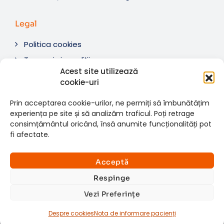
Legal
Politica cookies
Termeni si condiții
Acest site utilizează
Soluționare litigii
cookie-uri
ANPC
Prin acceptarea cookie-urilor, ne permiți să îmbunătățim
experiența pe site și să analizăm traficul. Poți retrage
consimțământul oricând, însă anumite funcționalități pot
fi afectate.
© 2007-2026 RMN Diagnostica. Toate drepturile
×
rezervate.
Consultații si investigații
Acceptă
Website dezvoltat de:
www.t-web.ro
GRATUITE
Respinge
Vezi Preferințe
Află detalii
Despre cookies
Nota de informare pacienți