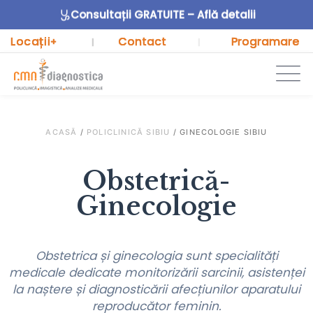
Consultații GRATUITE – Află detalii
Locații
Contact
Programare
+
|
|
ACASĂ
/
POLICLINICĂ SIBIU
/
GINECOLOGIE SIBIU
Obstetrică-
Ginecologie
Obstetrica și ginecologia
sunt specialități
medicale dedicate monitorizării sarcinii, asistenței
la naștere și diagnosticării afecțiunilor aparatului
reproducător feminin.