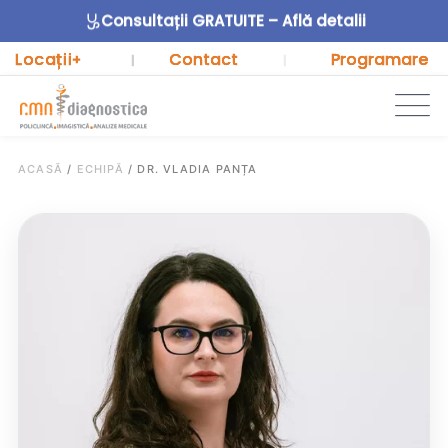
Consultații GRATUITE – Află detalii
Locații
Contact
Programare
+
|
|
ACASĂ
/
ECHIPĂ
/
DR. VLADIA PANȚA