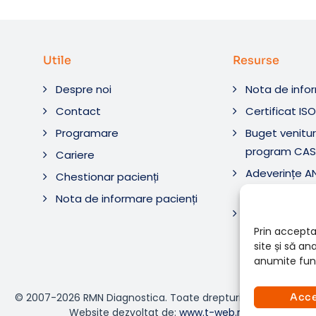
Utile
Resurse
Despre noi
Nota de info
Contact
Certificat IS
Programare
Buget venituri
program CAS
Cariere
Adeverințe 
Chestionar pacienți
Diagnostic ș
Nota de informare pacienți
Adeverințe 
Diagnostica 
Prin accepta
site și să a
anumite func
© 2007-2026 RMN Diagnostica. Toate drepturile rezervate.
Acc
Website dezvoltat de:
www.t-web.ro