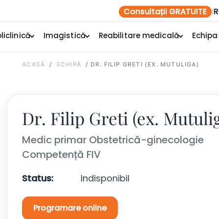
Consultații GRATUITE
R
|
liclinică
Imagistică
Reabilitare medicală
Echipa
ACASĂ
/
ECHIPĂ
/
DR. FILIP GRETI (EX. MUTULIGA)
Dr. Filip Greti (ex. Mutuli
Medic primar Obstetrică-ginecologie
Competență FIV
Status:
Indisponibil
Programare online