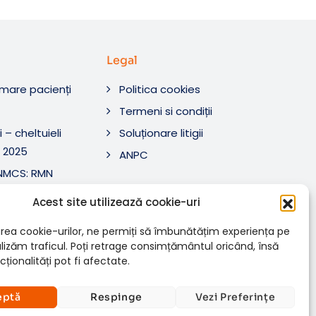
Legal
rmare pacienți
Politica cookies
O
Termeni si condiții
 – cheltuieli
Soluționare litigii
 2025
ANPC
ANMCS: RMN
i Tratament SRL
Acest site utilizează cookie-uri
ANMCS: RMN
SRL
rea cookie-urilor, ne permiți să îmbunătățim experiența pe
nalizăm traficul. Poți retrage consimțământul oricând, însă
ționalități pot fi afectate.
eptă
Respinge
Vezi Preferințe