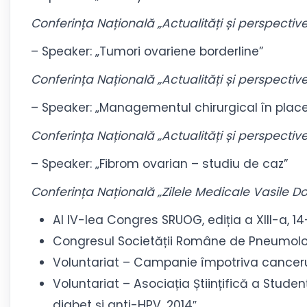
Conferința Națională „Actualități și perspectiv
– Speaker: „Tumori ovariene borderline”
Conferința Națională „Actualități și perspectiv
– Speaker: „Managementul chirurgical în plac
Conferința Națională „Actualități și perspectiv
– Speaker: „Fibrom ovarian – studiu de caz”
Conferința Națională „Zilele Medicale Vasile Do
Al IV-lea Congres SRUOG, ediția a XIII-a, 14–1
Congresul Societății Române de Pneumolog
Voluntariat – Campanie împotriva cancerul
Voluntariat – Asociația Științifică a Studenț
diabet și anti-HPV, 2014″