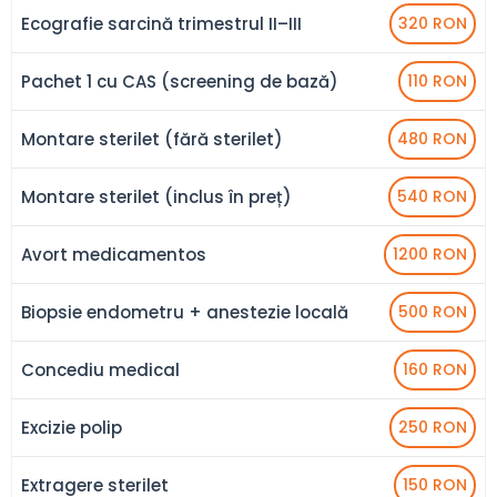
Ecografie sarcină trimestrul II–III
320 RON
Pachet 1 cu CAS (screening de bază)
110 RON
Montare sterilet (fără sterilet)
480 RON
Montare sterilet (inclus în preț)
540 RON
Avort medicamentos
1200 RON
Biopsie endometru + anestezie locală
500 RON
Concediu medical
160 RON
Excizie polip
250 RON
Extragere sterilet
150 RON