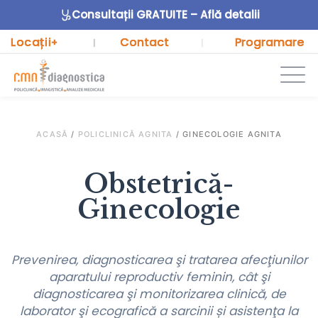
Consultații GRATUITE – Află detalii
Locații
Contact
Programare
+
|
|
ACASĂ
/
POLICLINICĂ AGNITA
/
GINECOLOGIE AGNITA
Obstetrică-
Ginecologie
Prevenirea, diagnosticarea şi tratarea afecţiunilor
aparatului reproductiv feminin, cât şi
diagnosticarea şi monitorizarea clinică, de
laborator şi ecografică a sarcinii și asistenţa la