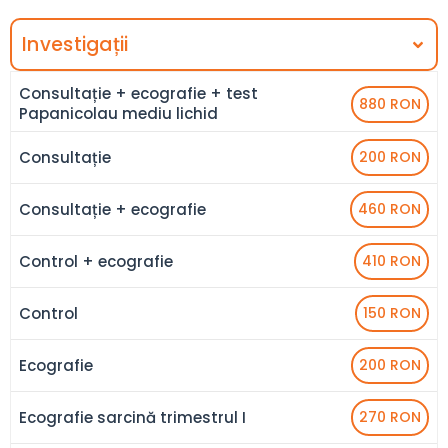
Investigații
Consultație + ecografie + test
880 RON
Papanicolau mediu lichid
Consultație
200 RON
Consultație + ecografie
460 RON
Control + ecografie
410 RON
Control
150 RON
Ecografie
200 RON
Ecografie sarcină trimestrul I
270 RON