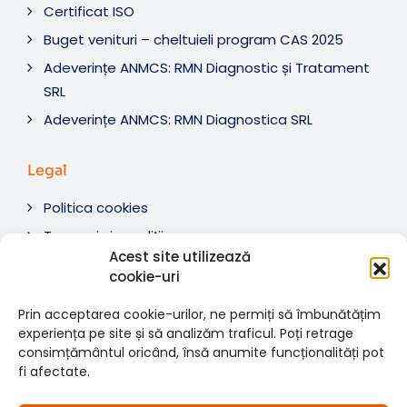
Certificat ISO
Buget venituri – cheltuieli program CAS 2025
Adeverințe ANMCS: RMN Diagnostic și Tratament
SRL
Adeverințe ANMCS: RMN Diagnostica SRL
Legal
Politica cookies
Termeni si condiții
Acest site utilizează
Soluționare litigii
cookie-uri
ANPC
Prin acceptarea cookie-urilor, ne permiți să îmbunătățim
experiența pe site și să analizăm traficul. Poți retrage
consimțământul oricând, însă anumite funcționalități pot
fi afectate.
© 2007-2026 RMN Diagnostica. Toate drepturile