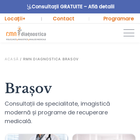
Consultații GRATUITE – Află detalii
Locații
Contact
Programare
+
|
|
ACASĂ
/
RMN DIAGNOSTICA BRASOV
Brașov
Consultații de specialitate, imagistică
modernă și programe de recuperare
medicală.