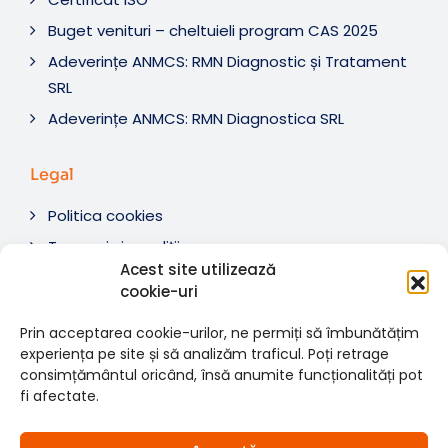
Buget venituri – cheltuieli program CAS 2025
Adeverințe ANMCS: RMN Diagnostic și Tratament
SRL
Adeverințe ANMCS: RMN Diagnostica SRL
Legal
Politica cookies
Termeni si condiții
Acest site utilizează
Soluționare litigii
cookie-uri
ANPC
Prin acceptarea cookie-urilor, ne permiți să îmbunătățim
experiența pe site și să analizăm traficul. Poți retrage
consimțământul oricând, însă anumite funcționalități pot
fi afectate.
© 2007-2026 RMN Diagnostica. Toate drepturile
×
rezervate.