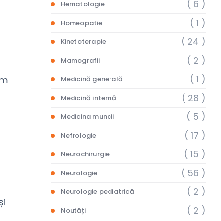
( 6 )
Hematologie
( 1 )
Homeopatie
( 24 )
Kinetoterapie
( 2 )
Mamografii
( 1 )
am
Medicină generală
( 28 )
Medicină internă
i
( 5 )
Medicina muncii
( 17 )
Nefrologie
( 15 )
Neurochirurgie
( 56 )
Neurologie
( 2 )
Neurologie pediatrică
și
( 2 )
Noutăți