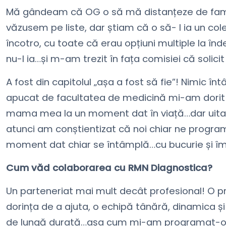
Mă gândeam că OG o să mă distanțeze de famil
văzusem pe liste, dar știam că o să- l ia un c
încotro, cu toate că erau opțiuni multiple la î
A fost din capitolul „așa a fost să fie”! Nimic
apucat de facultatea de medicină mi-am dorit
mama mea la un moment dat în viață…dar uitas
atunci am conștientizat că noi chiar ne progra
moment dat chiar se întâmplă…cu bucurie și împ
Cum văd colaborarea cu RMN Diagnostica?
Un parteneriat mai mult decât profesional! O pr
dorința de a ajuta, o echipă tânără, dinamica 
de lungă durată…așa cum mi-am programat-o c