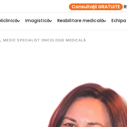
Consultații GRATUITE
R
|
liclinică
Imagistică
Reabilitare medicală
Echipa
A, MEDIC SPECIALIST ONCOLOGIE MEDICALĂ