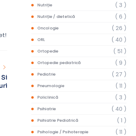
( 3 )
Nutriție
( 6 )
Nutriție / dietetică
( 26 )
Oncologie
et!
( 40 )
ORL
( 51 )
Ortopedie
( 9 )
Ortopedie pediatrică
( 27 )
Pediatrie
 Si
( 11 )
uri
Pneumologie
( 3 )
Policlinică
( 40 )
Psihiatrie
( 1 )
Psihiatrie Pediatrică
( 11 )
Psihologie / Psihoterapie