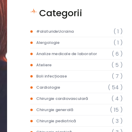
Categorii
( 1 )
#alaturideUcraina
( 1 )
Alergologie
( 6 )
Analize medicale de laborator
( 5 )
Ateliere
( 7 )
Boli infecțioase
( 54 )
Cardiologie
( 4 )
Chirurgie cardiovasculară
( 15 )
Chirurgie generală
( 3 )
Chirurgie pediatrică