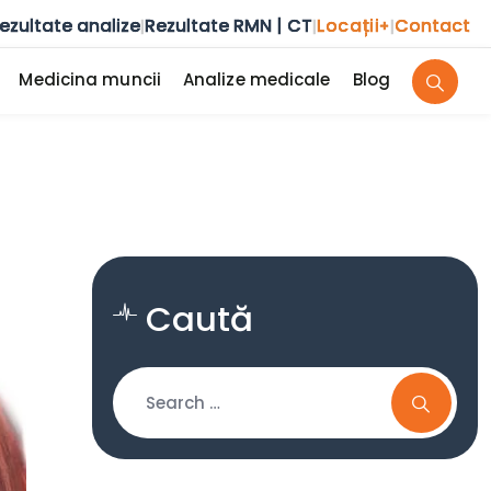
ezultate analize
Rezultate RMN | CT
Locații
Contact
|
|
+
|
Medicina muncii
Analize medicale
Blog
Caută