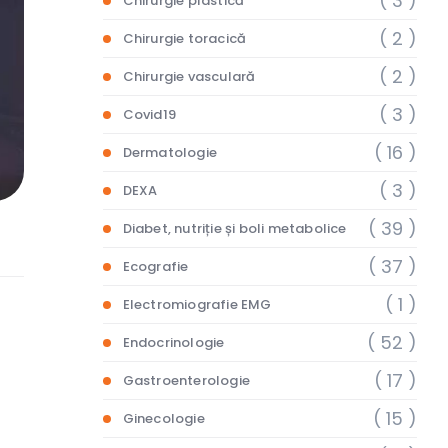
( 3 )
Chirurgie plastică
( 2 )
Chirurgie toracică
( 2 )
Chirurgie vasculară
( 3 )
Covid19
( 16 )
Dermatologie
( 3 )
DEXA
( 39 )
Diabet, nutriție și boli metabolice
( 37 )
Ecografie
( 1 )
Electromiografie EMG
( 52 )
Endocrinologie
( 17 )
Gastroenterologie
( 15 )
Ginecologie