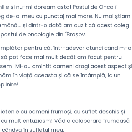
ie și nu-mi doream asta! Postul de Onco îl
oleg de-al meu cu punctaj mai mare. Nu mai știam
ndemână… și dintr-o dată am auzit că acest coleg
nu-l ia…și m-am trezit în fața comisiei că solicit postul de oncologie din ﹰBrașov.
 întâmplător pentru că, într-adevar atunci când m-
 să pot face mai mult decât am facut pentru
em! Mi-au amintit oameni dragi acest aspect ș
măm în viață aceasta și că se întâmplă, la un
linire!
ietenie cu oameni frumoși, cu suflet deschis și
și cu mult entuziasm! Văd o colaborare frumoasă 
ândva în sufletul meu.