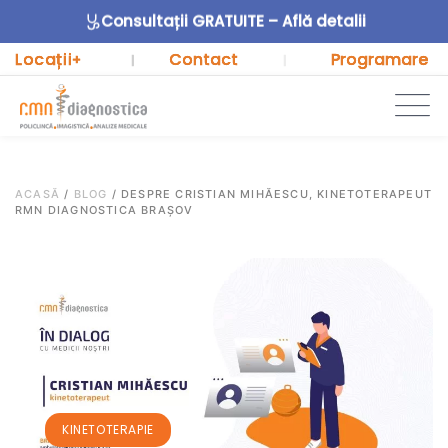
Consultații GRATUITE – Află detalii
Locații
Contact
Programare
+
|
|
ACASĂ
/
BLOG
/
DESPRE CRISTIAN MIHĂESCU, KINETOTERAPEUT
RMN DIAGNOSTICA BRAȘOV
KINETOTERAPIE