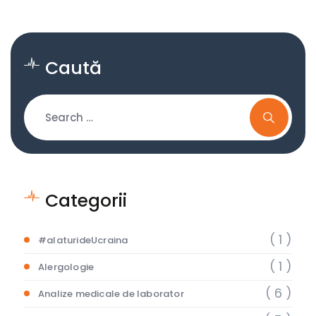
Caută
Categorii
( 1 )
#alaturideUcraina
( 1 )
Alergologie
( 6 )
Analize medicale de laborator