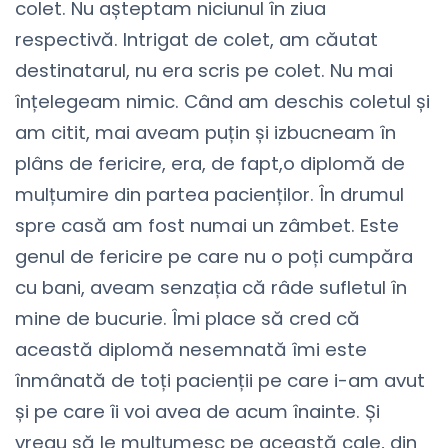
colet. Nu așteptam niciunul în ziua
respectivă. Intrigat de colet, am căutat
destinatarul, nu era scris pe colet. Nu mai
înțelegeam nimic. Când am deschis coletul și
am citit, mai aveam puțin și izbucneam în
plâns de fericire, era, de fapt,o diplomă de
mulțumire din partea pacienților. În drumul
spre casă am fost numai un zâmbet. Este
genul de fericire pe care nu o poți cumpăra
cu bani, aveam senzația că râde sufletul în
mine de bucurie. Îmi place să cred că
această diplomă nesemnată îmi este
înmânată de toți pacienții pe care i-am avut
și pe care îi voi avea de acum înainte. Și
vreau să le mulțumesc pe această cale, din