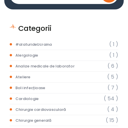
Categorii
( 1 )
#alaturideUcraina
( 1 )
Alergologie
( 6 )
Analize medicale de laborator
( 5 )
Ateliere
( 7 )
Boli infecțioase
( 54 )
Cardiologie
( 4 )
Chirurgie cardiovasculară
( 15 )
Chirurgie generală