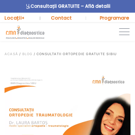
Consultații GRATUITE – Află detalii
Locații
Contact
Programare
+
|
|
ACASĂ
/
BLOG
/
CONSULTATII ORTOPEDIE GRATUITE SIBIU